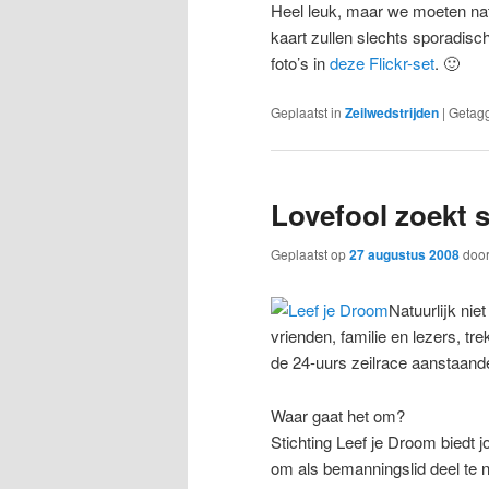
Heel leuk, maar we moeten nat
kaart zullen slechts sporadisc
foto’s in
deze Flickr-set
. 🙂
Geplaatst in
Zeilwedstrijden
|
Getag
Lovefool zoekt 
Geplaatst op
27 augustus 2008
doo
Natuurlijk nie
vrienden, familie en lezers, t
de 24-uurs zeilrace aanstaande
Waar gaat het om?
Stichting Leef je Droom biedt
om als bemanningslid deel te n