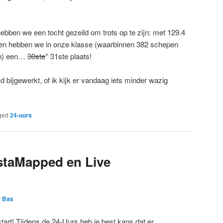
ebben we een tocht gezeild om trots op te zijn: met 129.4
jlen hebben we in onze klasse (waarbinnen 382 schepen
en) een…
30ste
* 31ste plaats!
ijd bijgewerkt, of ik kijk er vandaag iets minder wazig
ged
24-uurs
nstaMapped en Live
r
Bas
start! Tijdens de 24-Uurs heb je best kans dat er,