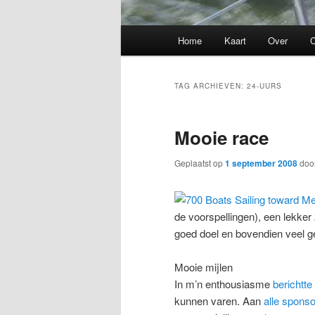
Hoofdmenu
Home
Kaart
Over
C
TAG ARCHIEVEN:
24-UURS
Mooie race
Geplaatst op
1 september 2008
doo
de voorspellingen), een lekker
goed doel en bovendien veel ge
Mooie mijlen
In m’n enthousiasme
berichtte
kunnen varen. Aan
alle spons