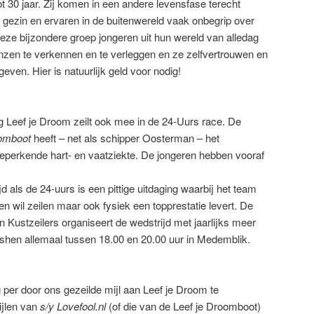
ot 30 jaar. Zij komen in een andere levensfase terecht
 gezin en ervaren in de buitenwereld vaak onbegrip over
deze bijzondere groep jongeren uit hun wereld van alledag
nzen te verkennen en te verleggen en ze zelfvertrouwen en
even. Hier is natuurlijk geld voor nodig!
g Leef je Droom zeilt ook mee in de 24-Uurs race. De
oomboot
heeft – net als schipper Oosterman – het
perkende hart- en vaatziekte. De jongeren hebben vooraf
 als de 24-uurs is een pittige uitdaging waarbij het team
len wil zeilen maar ook fysiek een topprestatie levert. De
Kustzeilers organiseert de wedstrijd met jaarlijks meer
shen allemaal tussen 18.00 en 20.00 uur in Medemblik.
per door ons gezeilde mijl aan Leef je Droom te
ijlen van
s/y Lovefool.nl
(of die van de Leef je Droomboot)