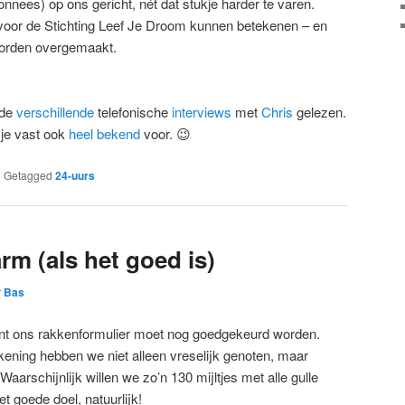
nnees) op ons gericht, nét dat stukje harder te varen.
ie voor de Stichting Leef Je Droom kunnen betekenen – en
worden overgemaakt.
 de
verschillende
telefonische
interviews
met
Chris
gelezen.
 je vast ook
heel bekend
voor. 😉
|
Getagged
24-uurs
arm (als het goed is)
r
Bas
ant ons rakkenformulier moet nog goedgekeurd worden.
ening hebben we niet alleen vreselijk genoten, maar
Waarschijnlijk willen we zo’n 130 mijltjes met alle gulle
t goede doel, natuurlijk!