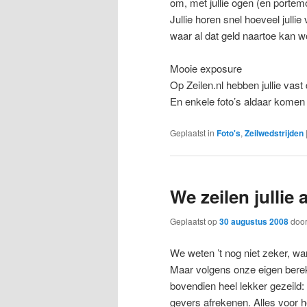
om, met jullie ogen (en portemo
Jullie horen snel hoeveel jull
waar al dat geld naartoe kan 
Mooie exposure
Op Zeilen.nl hebben jullie vast
En enkele foto’s aldaar komen
Geplaatst in
Foto's
,
Zeilwedstrijden
We zeilen jullie 
Geplaatst op
30 augustus 2008
doo
We weten ’t nog niet zeker, w
Maar volgens onze eigen berek
bovendien heel lekker gezeild: 
gevers afrekenen. Alles voor he