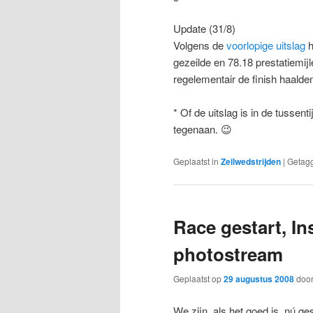
Update (31/8)
Volgens de
voorlopige uitslag
h
gezeilde en 78.18 prestatiemi
regelementair de finish haald
* Of de uitslag is in de tussent
tegenaan. 😉
Geplaatst in
Zeilwedstrijden
|
Getag
Race gestart, I
photostream
Geplaatst op
29 augustus 2008
doo
We zijn, als het goed is, nú ge