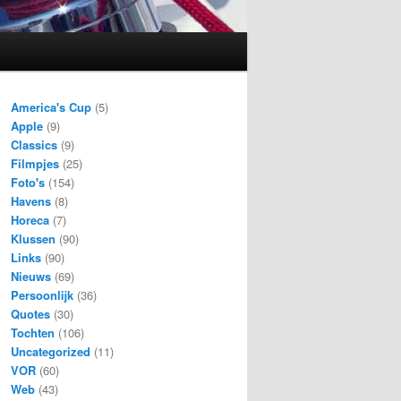
America's Cup
(5)
Apple
(9)
Classics
(9)
Filmpjes
(25)
Foto's
(154)
Havens
(8)
Horeca
(7)
Klussen
(90)
Links
(90)
Nieuws
(69)
Persoonlijk
(36)
Quotes
(30)
Tochten
(106)
Uncategorized
(11)
VOR
(60)
Web
(43)