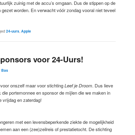
uurlijk zuinig met de accu’s omgaan. Dus de stippen op de
h gezet worden. En verwacht vóór zondag vooral niet teveel
ged
24-uurs
,
Apple
sponsors voor 24-Uurs!
r
Bas
t voor onszelf maar voor stichting
Leef je Droom
. Dus lieve
rek die portemonnee en sponsor de mijlen die we maken in
 vrijdag en zaterdag!
 jongeren met een levensbeperkende ziekte de mogelijkheid
emen aan een (zee)zeilreis of prestatietocht. De stichting