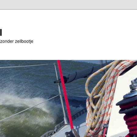
l
jzonder zeilbootje