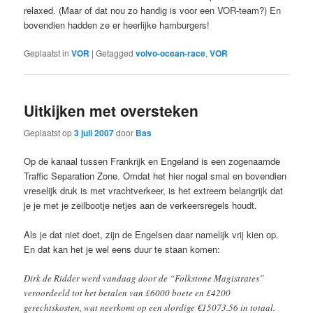
relaxed. (Maar of dat nou zo handig is voor een VOR-team?) En
bovendien hadden ze er heerlijke hamburgers!
Geplaatst in
VOR
|
Getagged
volvo-ocean-race
,
VOR
Uitkijken met oversteken
Geplaatst op
3 juli 2007
door
Bas
Op de kanaal tussen Frankrijk en Engeland is een zogenaamde
Traffic Separation Zone. Omdat het hier nogal smal en bovendien
vreselijk druk is met vrachtverkeer, is het extreem belangrijk dat
je je met je zeilbootje netjes aan de verkeersregels houdt.
Als je dat niet doet, zijn de Engelsen daar namelijk vrij kien op.
En dat kan het je wel eens duur te staan komen:
Dirk de Ridder werd vandaag door de “Folkstone Magistrates”
veroordeeld tot het betalen van £6000 boete en £4200
gerechtskosten, wat neerkomt op een slordige €15073.56 in totaal.