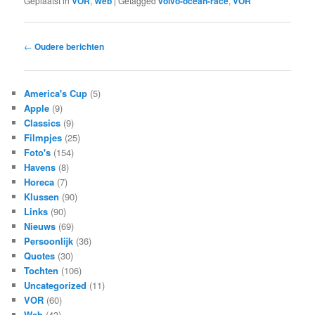
Geplaatst in
VOR
,
Web
|
Getagged
volvo-ocean-race
,
VOR
Bericht
←
Oudere berichten
navigatie
America's Cup
(5)
Apple
(9)
Classics
(9)
Filmpjes
(25)
Foto's
(154)
Havens
(8)
Horeca
(7)
Klussen
(90)
Links
(90)
Nieuws
(69)
Persoonlijk
(36)
Quotes
(30)
Tochten
(106)
Uncategorized
(11)
VOR
(60)
Web
(43)