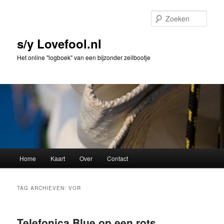
Spring
Spring
naar
naar
Zoek
de
de
primaire
secundaire
s/y Lovefool.nl
inhoud
inhoud
Het online "logboek" van een bijzonder zeilbootje
Hoofdmenu
Home
Kaart
Over
Contact
TAG ARCHIEVEN:
VOR
Telefonica Blue op een rots