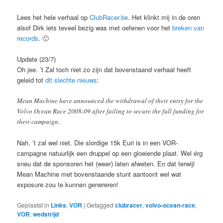
Lees het hele verhaal op
ClubRacer.be
. Het klinkt mij in de oren
alsof Dirk iets teveel bezig was met oefenen voor het
breken van
records
. 🙂
Update (23/7)
Oh jee. ’t Zal toch niet zo zijn dat bovenstaand verhaal heeft
geleid tot
dit slechte nieuws
:
Mean Machine have announced the withdrawal of their entry for the
Volvo Ocean Race 2008-09 after failing to secure the full funding for
their campaign.
Nah, ’t zal wel niet. Die slordige 15k Euri is in een VOR-
campagne natuurlijk een druppel op een gloeiende plaat. Wel érg
sneu dat de sponsoren het (weer) laten afweten. En dat terwijl
Mean Machine met bovenstaande stunt aantoont wel wat
exposure zou te kunnen genereren!
Geplaatst in
Links
,
VOR
|
Getagged
clubracer
,
volvo-ocean-race
,
VOR
,
wedstrijd