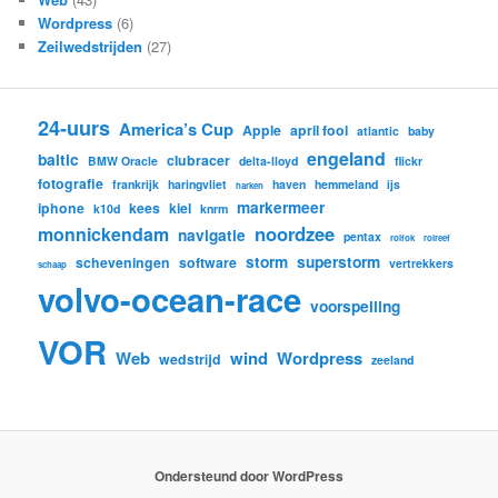
Wordpress
(6)
Zeilwedstrijden
(27)
24-uurs
America’s Cup
Apple
april fool
atlantic
baby
engeland
baltic
clubracer
BMW Oracle
delta-lloyd
flickr
fotografie
frankrijk
haringvliet
haven
hemmeland
ijs
harken
markermeer
iphone
kees
kiel
k10d
knrm
noordzee
monnickendam
navigatie
pentax
rolfok
rolreef
storm
superstorm
scheveningen
software
vertrekkers
schaap
volvo-ocean-race
voorspelling
VOR
Web
wind
Wordpress
wedstrijd
zeeland
Ondersteund door WordPress