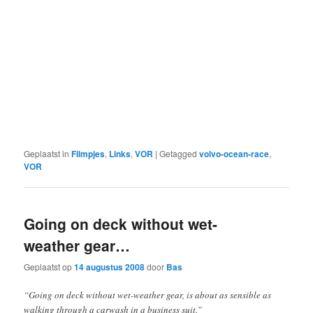
Geplaatst in
Filmpjes
,
Links
,
VOR
|
Getagged
volvo-ocean-race
,
VOR
Going on deck without wet-
weather gear…
Geplaatst op
14 augustus 2008
door
Bas
“Going on deck without wet-weather gear, is about as sensible as
walking through a carwash in a business suit.”