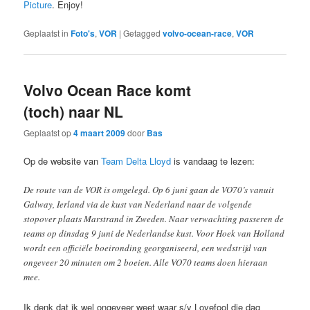
Picture
. Enjoy!
Geplaatst in
Foto's
,
VOR
|
Getagged
volvo-ocean-race
,
VOR
Volvo Ocean Race komt
(toch) naar NL
Geplaatst op
4 maart 2009
door
Bas
Op de website van
Team Delta Lloyd
is vandaag te lezen:
De route van de VOR is omgelegd. Op 6 juni gaan de VO70’s vanuit
Galway, Ierland via de kust van Nederland naar de volgende
stopover plaats Marstrand in Zweden. Naar verwachting passeren de
teams op dinsdag 9 juni de Nederlandse kust. Voor Hoek van Holland
wordt een officiële boeironding georganiseerd, een wedstrijd van
ongeveer 20 minuten om 2 boeien. Alle VO70 teams doen hieraan
mee.
Ik denk dat ik wel ongeveer weet waar s/y Lovefool die dag