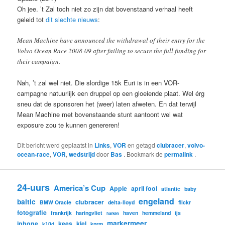
Oh jee. ’t Zal toch niet zo zijn dat bovenstaand verhaal heeft
geleid tot
dit slechte nieuws
:
Mean Machine have announced the withdrawal of their entry for the
Volvo Ocean Race 2008-09 after failing to secure the full funding for
their campaign.
Nah, ’t zal wel niet. Die slordige 15k Euri is in een VOR-
campagne natuurlijk een druppel op een gloeiende plaat. Wel érg
sneu dat de sponsoren het (weer) laten afweten. En dat terwijl
Mean Machine met bovenstaande stunt aantoont wel wat
exposure zou te kunnen genereren!
Dit bericht werd geplaatst in
Links
,
VOR
en getagd
clubracer
,
volvo-
ocean-race
,
VOR
,
wedstrijd
door
Bas
. Bookmark de
permalink
.
24-uurs
America’s Cup
Apple
april fool
atlantic
baby
engeland
baltic
clubracer
BMW Oracle
delta-lloyd
flickr
fotografie
frankrijk
haringvliet
haven
hemmeland
ijs
harken
markermeer
iphone
kees
kiel
k10d
knrm