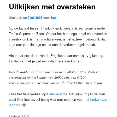
Uitkijken met oversteken
Geplaatst op
3 juli 2007
door
Bas
Op de kanaal tussen Frankrijk en Engeland is een zogenaamde
Traffic Separation Zone. Omdat het hier nogal smal en bovendien
vreselijk druk is met vrachtverkeer, is het extreem belangrijk dat
je je met je zeilbootje netjes aan de verkeersregels houdt.
Als je dat niet doet, zijn de Engelsen daar namelijk vrij kien op.
En dat kan het je wel eens duur te staan komen:
Dirk de Ridder werd vandaag door de “Folkstone Magistrates”
veroordeeld tot het betalen van £6000 boete en £4200
gerechtskosten, wat neerkomt op een slordige €15073.56 in totaal.
Lees het hele verhaal op
ClubRacer.be
. Het klinkt mij in de oren
alsof Dirk iets teveel bezig was met oefenen voor het
breken van
records
. 🙂
Update (23/7)