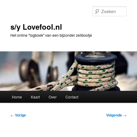
Spring
naar
Zoek
de
primaire
s/y Lovefool.nl
inhoud
Het online "logboek" van een bijzonder zeilbootje
Hoofdmenu
Home
Kaart
Over
Contact
Bericht
←
Vorige
Volgende
→
navigatie