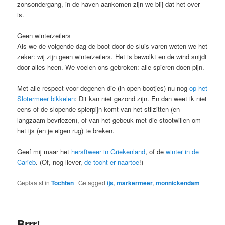
zonsondergang, in de haven aankomen zijn we blij dat het over
is.
Geen winterzeilers
Als we de volgende dag de boot door de sluis varen weten we het
zeker: wij zijn geen winterzeilers. Het is bewolkt en de wind snijdt
door alles heen. We voelen ons gebroken: alle spieren doen pijn.
Met alle respect voor degenen die (in open bootjes) nu nog
op het
Slotermeer bikkelen
: Dit kan niet gezond zijn. En dan weet ik niet
eens of de slopende spierpijn komt van het stilzitten (en
langzaam bevriezen), of van het gebeuk met die stootwillen om
het ijs (en je eigen rug) te breken.
Geef mij maar het
hersftweer in Griekenland
, of de
winter in de
Carieb
. (Of, nog liever,
de tocht er naartoe
!)
Geplaatst in
Tochten
|
Getagged
ijs
,
markermeer
,
monnickendam
Brrr!