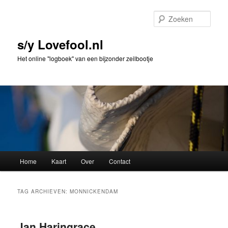
Spring
Spring
naar
naar
Zoek
de
de
primaire
secundaire
s/y Lovefool.nl
inhoud
inhoud
Het online "logboek" van een bijzonder zeilbootje
Hoofdmenu
Home
Kaart
Over
Contact
TAG ARCHIEVEN:
MONNICKENDAM
Jan Haringrace