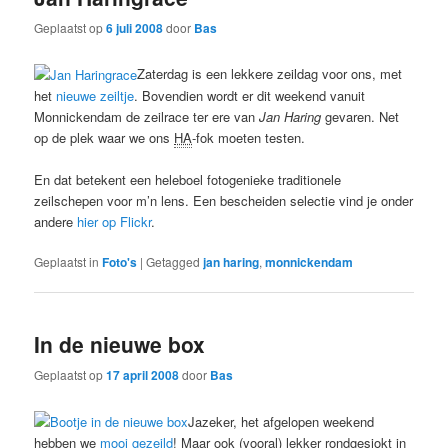
Geplaatst op
6 juli 2008
door
Bas
Zaterdag is een lekkere zeildag voor ons, met
het
nieuwe zeiltje
. Bovendien wordt er dit weekend vanuit
Monnickendam de zeilrace ter ere van
Jan Haring
gevaren. Net
op de plek waar we ons
HA
-fok moeten testen.
En dat betekent een heleboel fotogenieke traditionele
zeilschepen voor m’n lens. Een bescheiden selectie vind je onder
andere
hier op Flickr
.
Geplaatst in
Foto's
|
Getagged
jan haring
,
monnickendam
In de nieuwe box
Geplaatst op
17 april 2008
door
Bas
Jazeker, het afgelopen weekend
hebben we
mooi gezeild
! Maar ook (vooral) lekker rondgesjokt in