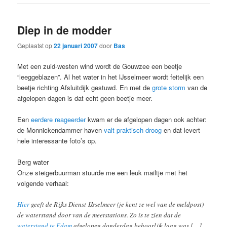
Diep in de modder
Geplaatst op
22 januari 2007
door
Bas
Met een zuid-westen wind wordt de Gouwzee een beetje
“leeggeblazen”. Al het water in het IJsselmeer wordt feitelijk een
beetje richting Afsluitdijk gestuwd. En met de
grote storm
van de
afgelopen dagen is dat echt geen beetje meer.
Een
eerdere reageerder
kwam er de afgelopen dagen ook achter:
de Monnickendammer haven
valt praktisch droog
en dat levert
hele interessante foto’s op.
Berg water
Onze steigerbuurman stuurde me een leuk mailtje met het
volgende verhaal:
Hier
geeft de Rijks Dienst IJsselmeer (je kent ze wel van de meldpost)
de waterstand door van de meetstations. Zo is te zien dat de
waterstand te Edam
afgelopen donderdag behoorlijk laag was […]