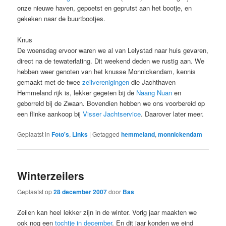
onze nieuwe haven, gepoetst en geprutst aan het bootje, en
gekeken naar de buurtbootjes.
Knus
De woensdag ervoor waren we al van Lelystad naar huis gevaren,
direct na de tewaterlating. Dit weekend deden we rustig aan. We
hebben weer genoten van het knusse Monnickendam, kennis
gemaakt met de twee
zeilverenigingen
die Jachthaven
Hemmeland rijk is, lekker gegeten bij de
Naang Nuan
en
geborreld bij de Zwaan. Bovendien hebben we ons voorbereid op
een flinke aankoop bij
Visser Jachtservice
. Daarover later meer.
Geplaatst in
Foto's
,
Links
|
Getagged
hemmeland
,
monnickendam
Winterzeilers
Geplaatst op
28 december 2007
door
Bas
Zeilen kan heel lekker zijn in de winter. Vorig jaar maakten we
ook nog een
tochtje in december
. En dit jaar konden we eind