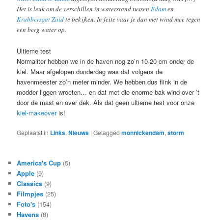
Het is leuk om de verschillen in waterstand tussen
Edam
en
Krabbersgat Zuid
te bekijken. In feite vaar je dan met wind mee tegen
een berg water op.
Ultieme test
Normaliter hebben we in de haven nog zo’n 10-20 cm onder de
kiel. Maar afgelopen donderdag was dat volgens de
havenmeester zo’n meter minder. We hebben dus flink in de
modder liggen wroeten… en dat met die enorme bak wind over ’t
door de mast en over dek. Als dat geen ultieme test voor onze
kiel-makeover
is!
Geplaatst in
Links
,
Nieuws
|
Getagged
monnickendam
,
storm
America's Cup
(5)
Apple
(9)
Classics
(9)
Filmpjes
(25)
Foto's
(154)
Havens
(8)