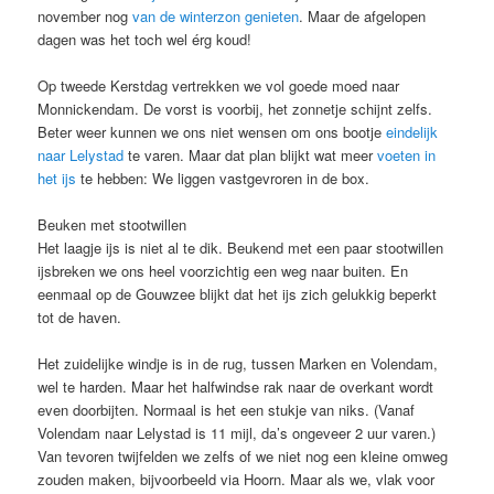
november nog
van de winterzon genieten
. Maar de afgelopen
dagen was het toch wel érg koud!
Op tweede Kerstdag vertrekken we vol goede moed naar
Monnickendam. De vorst is voorbij, het zonnetje schijnt zelfs.
Beter weer kunnen we ons niet wensen om ons bootje
eindelijk
naar Lelystad
te varen. Maar dat plan blijkt wat meer
voeten in
het ijs
te hebben: We liggen vastgevroren in de box.
Beuken met stootwillen
Het laagje ijs is niet al te dik. Beukend met een paar stootwillen
ijsbreken we ons heel voorzichtig een weg naar buiten. En
eenmaal op de Gouwzee blijkt dat het ijs zich gelukkig beperkt
tot de haven.
Het zuidelijke windje is in de rug, tussen Marken en Volendam,
wel te harden. Maar het halfwindse rak naar de overkant wordt
even doorbijten. Normaal is het een stukje van niks. (Vanaf
Volendam naar Lelystad is 11 mijl, da’s ongeveer 2 uur varen.)
Van tevoren twijfelden we zelfs of we niet nog een kleine omweg
zouden maken, bijvoorbeeld via Hoorn. Maar als we, vlak voor