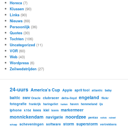
Horeca
(7)
Klussen
(90)
Links
(90)
Nieuws
(69)
Persoonlijk
(36)
Quotes
(30)
Tochten
(106)
Uncategorized
(11)
VOR
(60)
Web
(43)
Wordpress
(6)
Zeilwedstrijden
(27)
24-uurs
America’s Cup
Apple
april fool
atlantic
baby
engeland
baltic
clubracer
BMW Oracle
delta-lloyd
flickr
fotografie
frankrijk
haringvliet
haven
hemmeland
ijs
harken
markermeer
iphone
kees
kiel
k10d
knrm
noordzee
monnickendam
navigatie
pentax
rolfok
rolreef
storm
superstorm
scheveningen
software
vertrekkers
schaap