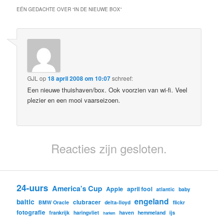
EÉN GEDACHTE OVER “
IN DE NIEUWE BOX
”
GJL
op
18 april 2008 om 10:07
schreef:
Een nieuwe thuishaven/box. Ook voorzien van wi-fi. Veel
plezier en een mooi vaarseizoen.
Reacties zijn gesloten.
24-uurs
America’s Cup
Apple
april fool
atlantic
baby
engeland
baltic
clubracer
BMW Oracle
delta-lloyd
flickr
fotografie
frankrijk
haringvliet
haven
hemmeland
ijs
harken