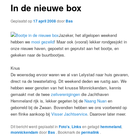
In de nieuwe box
Geplaatst op
17 april 2008
door
Bas
Jazeker, het afgelopen weekend
hebben we
mooi gezeild
! Maar ook (vooral) lekker rondgesjokt in
onze nieuwe haven, gepoetst en geprutst aan het bootje, en
gekeken naar de buurtbootjes.
Knus
De woensdag ervoor waren we al van Lelystad naar huis gevaren,
direct na de tewaterlating. Dit weekend deden we rustig aan. We
hebben weer genoten van het knusse Monnickendam, kennis
gemaakt met de twee
zeilverenigingen
die Jachthaven
Hemmeland rijk is, lekker gegeten bij de
Naang Nuan
en
geborreld bij de Zwaan. Bovendien hebben we ons voorbereid op
een flinke aankoop bij
Visser Jachtservice
. Daarover later meer.
Dit bericht werd geplaatst in
Foto's
,
Links
en getagd
hemmeland
,
monnickendam
door
Bas
. Bookmark de
permalink
.