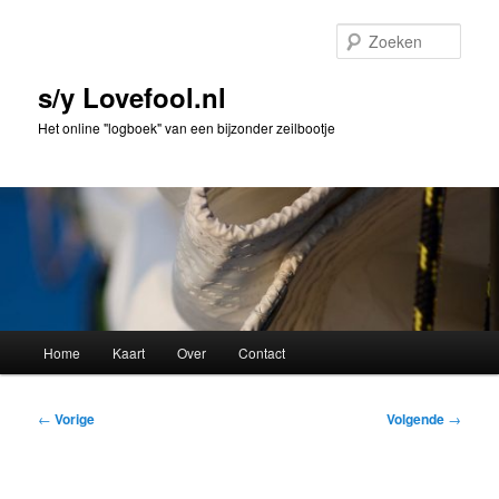
Spring
naar
Zoek
de
primaire
s/y Lovefool.nl
inhoud
Het online "logboek" van een bijzonder zeilbootje
Hoofdmenu
Home
Kaart
Over
Contact
Bericht
←
Vorige
Volgende
→
navigatie