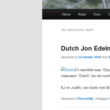
Hoofdmenu
Home
Kaart
Over
C
TAG ARCHIEVEN:
BABY
Dutch Jon Edel
Geplaatst op
22 oktober 2009
door
Z’n werktitel was “Dis
roepnaam “Dutch” (en de voorle
EJ en Judith, van harte met dit 
Geplaatst in
Persoonlijk
|
Getagged