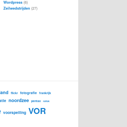
Wordpress
(6)
Zeilwedstrijden
(27)
land
fotografie
flickr
frankrijk
noordzee
atie
pentax
rolfok
e
VOR
voorspelling