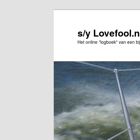
Spring
Spring
naar
naar
de
de
s/y Lovefool.n
primaire
secundaire
Het online "logboek" van een bi
inhoud
inhoud