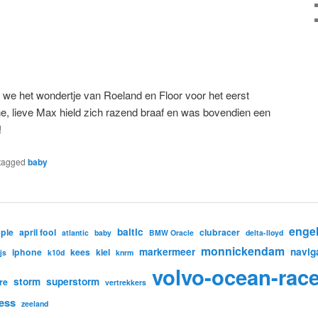
we het wondertje van Roeland en Floor voor het eerst
, lieve Max hield zich razend braaf en was bovendien een
!
tagged
baby
enge
baltic
ple
april fool
clubracer
atlantic
baby
BMW Oracle
delta-lloyd
monnickendam
markermeer
navig
iphone
kees
kiel
ijs
k10d
knrm
volvo-ocean-rac
storm
superstorm
re
vertrekkers
ess
zeeland