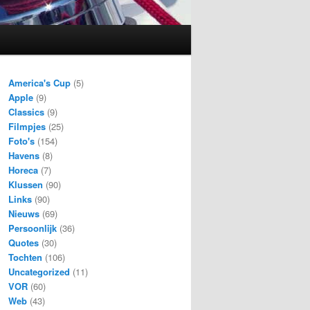
America's Cup
(5)
Apple
(9)
Classics
(9)
Filmpjes
(25)
Foto's
(154)
Havens
(8)
Horeca
(7)
Klussen
(90)
Links
(90)
Nieuws
(69)
Persoonlijk
(36)
Quotes
(30)
Tochten
(106)
Uncategorized
(11)
VOR
(60)
Web
(43)