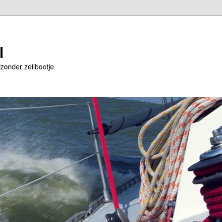
l
jzonder zeilbootje