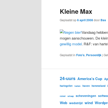
Kleine Max
Geplaatst op
6 april 2008
door
Bas
Vandaag hebben 
mogen aanschouwen. De kleine
gewillig model
. R&F: van harte
Geplaatst in
Foto's
,
Persoonlijk
|
Ge
24-uurs
America’s Cup
Ap
haringvliet
haven
hemmeland
harken
scheveningen
softwa
rolreef
schaap
Web
wind
Wordpr
wedstrijd