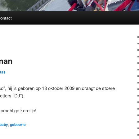
ontact
man
Bas
co”, hij is geboren op 18 oktober 2009 en draagt de stoere
tters “DJ”).
prachtige kereltje!
baby
,
geboorte