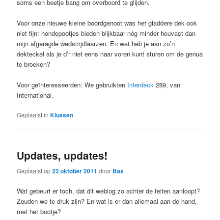
soms een beetje bang om overboord te glijden.
Voor onze nieuwe kleine boordgenoot was het gladdere dek ook
niet fijn: hondepootjes bieden blijkbaar nóg minder houvast dan
mijn afgeragde wedstrijdlaarzen. En wat heb je aan zo’n
dekteckel als je d’r niet eens naar voren kunt sturen om de genua
te broeken?
Voor geïnteresseerden: We gebruikten
Interdeck
289, van
International.
Geplaatst in
Klussen
Updates, updates!
Geplaatst op
22 oktober 2011
door
Bas
Wat gebeurt er toch, dat dit weblog zo achter de feiten aanloopt?
Zouden we te druk zijn? En wat is er dan allemaal aan de hand,
met het bootje?