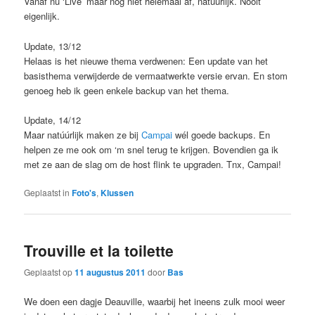
Vanaf nu ‘Live’ maar nog niet helemaal af, natuurlijk. Nooit
eigenlijk.
Update, 13/12
Helaas is het nieuwe thema verdwenen: Een update van het
basisthema verwijderde de vermaatwerkte versie ervan. En stom
genoeg heb ik geen enkele backup van het thema.
Update, 14/12
Maar natúúrlijk maken ze bij
Campai
wél goede backups. En
helpen ze me ook om ‘m snel terug te krijgen. Bovendien ga ik
met ze aan de slag om de host flink te upgraden. Tnx, Campai!
Geplaatst in
Foto's
,
Klussen
Trouville et la toilette
Geplaatst op
11 augustus 2011
door
Bas
We doen een dagje Deauville, waarbij het ineens zulk mooi weer