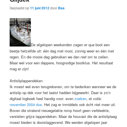
Geplaatst op
11 juni 2012
door
Bas
De afgelopen weekenden zagen er qua boot een
beetje hetzelfde uit: één dag met mooi, zonnig weer en één met
regen. En die mooie dag gebruiken we dan
niet
om te zeilen.
Maar wel voor een dappere, hoognodige bootklus. Het resultaat
mag er zijn!
Antisliplappendeken
Ik moest wel even terugrekenen, om te bedenken wanneer we de
antislip op dek voor het laatst hadden bijgewerkt. Daar is zo’n
digitaal logboek heel handig voor: even
zoeken
, et voilà:
november 2004 dus
. Het zag er inmiddels ook écht niet meer uit.
Boven die stralend nieuwgelakte romp hoort geen verbleekte,
versleten grijze lappendeken. Maar de houvast die de antisliplaag
moest bieden is doorslaggevend. We werden afgelopen jaar