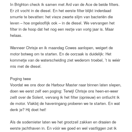
In Brighton check ik samen met Ard van de Ace de beide filters.
Er zit vocht in de diesel. En het eerste filter blijkt inderdaad
smurrie te bevatten: het vieze zwarte slijm van bacteriën die
leven – hoe ongelooflijk ook – in de diesel. We vervangen het
filter in de hoop dat het nog een restje van vorig jaar is. Maar
helaas.
Wanneer Chrisje en ik maandag Cowes aanlopen, weigert de
motor botweg om te starten. En de oorzaak is duidelijk: Het
kommetje van de waterscheiding ziet wederom troebel, ’t is wéér
mis met de diesel.
Poging twee
Voordat we ons door de Harbour Master naar binnen laten slepen,
doen we eerst zelf een poging: Terwijl Chrisje ons heen-en-weer
zeilt over de Solent, vervang ik het filter (opnieuw) en ontlucht ik
de motor. Vlakbij de haveningang proberen we te starten. En wat
denk je? Hij doet het!
Als de sodemieter laten we het grootzeil zakken en draaien de
eerste jachthaven in. En vóór we goed en wel vastliggen zet ik