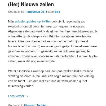
(Het) Nieuwe zeilen
Geplaatst op
1 augustus 2011
door
Bas
Mijn
actuele updates op Twitter
gebruik ik regelmatig als
excuustrut om dit blog niet meer zo frequent te updaten.
Afgelopen zaterdag werd ik daarin echter flink terechtgewezen. Ik
ontmoette op de steigers van Brighton spontaan twee trouwe
lezers. Geen van beide had een connectie met mijn meest
trouwe lezer (hoi mam!) maar wel groot gelijk: Er moet weer meer
geschreven worden. En gelukkig valt er ook weer genoeg te
schrijven, zowel over bootklussen als zeiltochten. En over Apple-
zaken, maar dat nog even terzijde.
We zijn inmiddels weer op pad, een paar weken lekker zeilend
“richting de Zuid”. Ik zal snel een begin maken met het verslag
van de tocht… en dan wel zien hoe de wind waait c.q. het
reisverslag vordert.
Lees verder
→
Geplaatst in
Klussen
,
Tochten