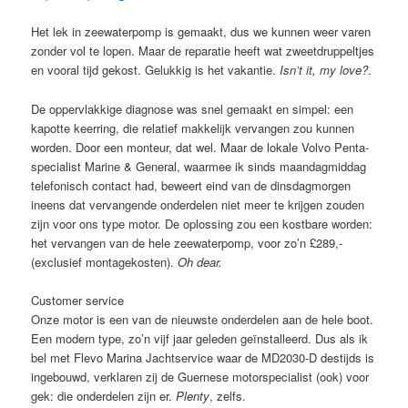
Het lek in zeewaterpomp is gemaakt, dus we kunnen weer varen
zonder vol te lopen. Maar de reparatie heeft wat zweetdruppeltjes
en vooral tijd gekost. Gelukkig is het vakantie.
Isn’t it, my love?
.
De oppervlakkige diagnose was snel gemaakt en simpel: een
kapotte keerring, die relatief makkelijk vervangen zou kunnen
worden. Door een monteur, dat wel. Maar de lokale Volvo Penta-
specialist Marine & General, waarmee ik sinds maandagmiddag
telefonisch contact had, beweert eind van de dinsdagmorgen
ineens dat vervangende onderdelen niet meer te krijgen zouden
zijn voor ons type motor. De oplossing zou een kostbare worden:
het vervangen van de hele zeewaterpomp, voor zo’n £289,-
(exclusief montagekosten).
Oh dear.
Customer service
Onze motor is een van de nieuwste onderdelen aan de hele boot.
Een modern type, zo’n vijf jaar geleden geïnstalleerd. Dus als ik
bel met Flevo Marina Jachtservice waar de MD2030-D destijds is
ingebouwd, verklaren zij de Guernese motorspecialist (ook) voor
gek: die onderdelen zijn er.
Plenty
, zelfs.