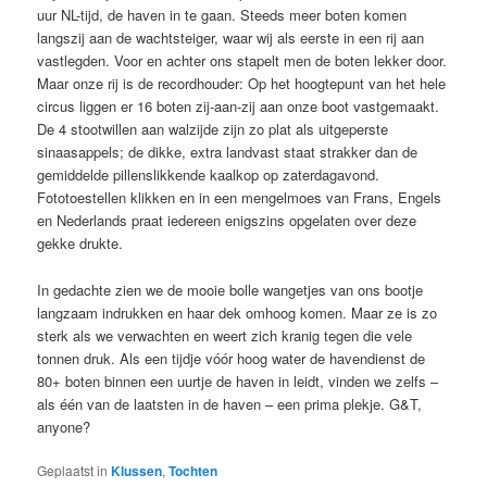
uur NL-tijd, de haven in te gaan. Steeds meer boten komen
langszij aan de wachtsteiger, waar wij als eerste in een rij aan
vastlegden. Voor en achter ons stapelt men de boten lekker door.
Maar onze rij is de recordhouder: Op het hoogtepunt van het hele
circus liggen er 16 boten zij-aan-zij aan onze boot vastgemaakt.
De 4 stootwillen aan walzijde zijn zo plat als uitgeperste
sinaasappels; de dikke, extra landvast staat strakker dan de
gemiddelde pillenslikkende kaalkop op zaterdagavond.
Fototoestellen klikken en in een mengelmoes van Frans, Engels
en Nederlands praat iedereen enigszins opgelaten over deze
gekke drukte.
In gedachte zien we de mooie bolle wangetjes van ons bootje
langzaam indrukken en haar dek omhoog komen. Maar ze is zo
sterk als we verwachten en weert zich kranig tegen die vele
tonnen druk. Als een tijdje vóór hoog water de havendienst de
80+ boten binnen een uurtje de haven in leidt, vinden we zelfs –
als één van de laatsten in de haven – een prima plekje. G&T,
anyone?
Geplaatst in
Klussen
,
Tochten