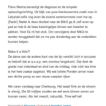
Flevo Marina bevestigt de diagnose en de simpele
oplossingsrichting. Uit blijk van pure klantenservice zoekt men in
Lelystad zelfs nog even de exacte serienummers voor me op.
(Dank!) Nadat ik deze doorbel naar de M&G ga ik zelf even op
pad en heb ik de twee keerringetjes binnen een kwartier te
pakken. Voor £4,10 het stuk. Om vervolgens door M&G te
worden teruggebeld dat ze me pas donderdag aan de onderdelen
kunnen helpen.
Make it a little?!
De dame aan de andere kant van de lijn verslikt zich in excuses
en belooft dat er a.s.a.p. een monteur langskomt. Dat doet de
goede man inderdaad en eind van de middag, vlak vóór
tea time
is het hele zaakje opgelost. Wij wat luttele Ponden armer maar
een dichte pomp en een nieuw vaarplan rijker:
We varen vandaag naar Cherbourg. Het waait flink en de stroom
is stevig. Die 50 mijltjes zouden we wel eens binnen zeven uur
kunnen varen. Als het meezit, natuurlijk.
Time will tell.
Geplaatst in
Klussen
|
Getagged
impellor
,
pomp