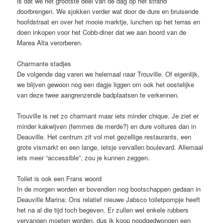
is dat we het grootste deel van de dag op het strand
doorbrengen. We sjokken verder wat door de dure en bruisende
hoofdstraat en over het mooie marktje, lunchen op het terras en
doen inkopen voor het Cobb-diner dat we aan boord van de
Marea Alta verorberen.
Charmante stadjes
De volgende dag varen we helemaal naar Trouville. Of eigenlijk,
we blijven gewoon nog een dagje liggen om ook het oostelijke
van deze twee aangrenzende badplaatsen te verkennen.
Trouville is net zo charmant maar iets minder chique. Je ziet er
minder kakwijven (femmes de merde?) en dure voitures dan in
Deauville. Het centrum zit vol met gezellige restaurants, een
grote vismarkt en een lange, ietsje vervallen boulevard. Allemaal
iets meer “accessible”, zou je kunnen zeggen.
Toilet is ook een Frans woord
In de morgen worden er bovendien nog bootschappen gedaan in
Deauville Marina: Ons relatief nieuwe Jabsco toiletpompje heeft
het na al die tijd toch begeven. Er zullen wel enkele rubbers
vervangen moeten worden, dus ik koop noodgedwongen een