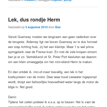
Lek, dus rondje Herm
Geplaatst op
3 augustus 2010
door
Bas
Vanuit Guernsey moeten we langzaam aan gaan nadenken over
de terugreis. Alderney ligt net boven Guernsey en is dus formeel
een stap richting huis, zij het een kleintje. Maar ’t is wel prima
springplank naar de Franse kust. En met de vele knopen stroom
ben je er zo. Vertrekkend uit St. Peter Port besluiten we daarom
om een klein omweggetje om het mini-eiland Herm te maken.
En dan ontdek ik, min-of-meer toevallig, een lek in het
koelsysteem van de motor. Daar waar koud zeewater ingepompt
wordt, druipt een behoorlijke hoeveelheid water langs de motor de
bilge in. Not good.
Damn
Tijdens het zeilen probeer ik e.e.a. op te lossen: Het is vast de
aanvoerslang! Die maak ik iedere winter even los om het water