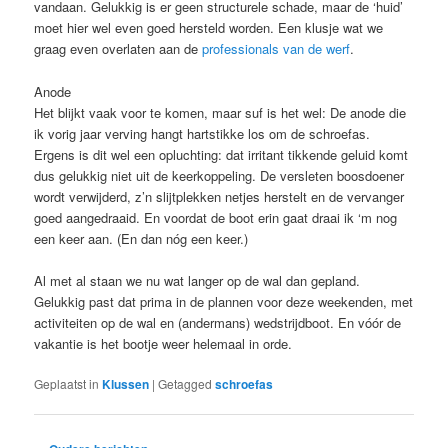
vandaan. Gelukkig is er geen structurele schade, maar de ‘huid’
moet hier wel even goed hersteld worden. Een klusje wat we
graag even overlaten aan de
professionals van de werf
.
Anode
Het blijkt vaak voor te komen, maar suf is het wel: De anode die
ik vorig jaar verving hangt hartstikke los om de schroefas.
Ergens is dit wel een opluchting: dat irritant tikkende geluid komt
dus gelukkig niet uit de keerkoppeling. De versleten boosdoener
wordt verwijderd, z’n slijtplekken netjes herstelt en de vervanger
goed aangedraaid. En voordat de boot erin gaat draai ik ‘m nog
een keer aan. (En dan nóg een keer.)
Al met al staan we nu wat langer op de wal dan gepland.
Gelukkig past dat prima in de plannen voor deze weekenden, met
activiteiten op de wal en (andermans) wedstrijdboot. En vóór de
vakantie is het bootje weer helemaal in orde.
Geplaatst in
Klussen
|
Getagged
schroefas
Bericht