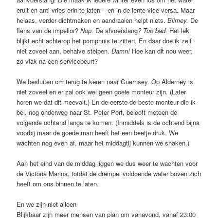
eruit en anti-vries erin te laten – en in de lente vice versa. Maar
helaas, verder dichtmaken en aandraaien helpt niets.
Blimey.
De
flens van de impellor?
Nop.
De afvoerslang
? Too bad.
Het lek
blijkt echt achterop het pomphuis te zitten. En daar doe ik zelf
niet zoveel aan, behalve stelpen.
Damn!
Hoe kan dit nou weer,
zo vlak na een servicebeurt?
We besluiten om terug te keren naar Guernsey. Op Alderney is
niet zoveel en er zal ook wel geen goeie monteur zijn. (Later
horen we dat dit meevalt.) En de eerste de beste monteur die ik
bel, nog onderweg naar St. Peter Port, belooft meteen de
volgende ochtend langs te komen. (Inmiddels is de ochtend bijna
voorbij maar de goede man heeft het een beetje druk. We
wachten nog even af, maar het middagtij kunnen we shaken.)
Aan het eind van de middag liggen we dus weer te wachten voor
de Victoria Marina, totdat de drempel voldoende water boven zich
heeft om ons binnen te laten.
En we zijn niet alleen
Blijkbaar zijn meer mensen van plan om vanavond, vanaf 23:00