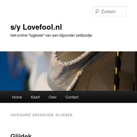
Spring
Spring
naar
naar
Zoek
de
de
primaire
secundaire
s/y Lovefool.nl
inhoud
inhoud
Het online "logboek" van een bijzonder zeilbootje
Hoofdmenu
Home
Kaart
Over
Contact
CATEGORIE ARCHIEVEN:
KLUSSEN
Glijdek