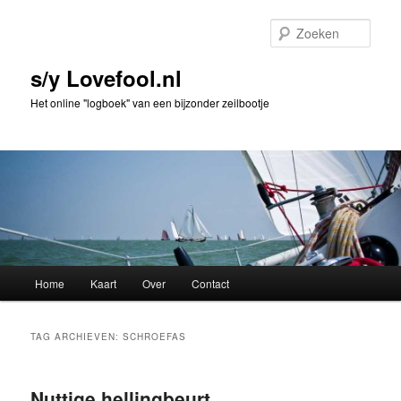
Spring
Spring
naar
naar
Zoek
de
de
primaire
secundaire
s/y Lovefool.nl
inhoud
inhoud
Het online "logboek" van een bijzonder zeilbootje
Hoofdmenu
Home
Kaart
Over
Contact
TAG ARCHIEVEN:
SCHROEFAS
Nuttige hellingbeurt