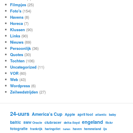
Filmpjes
(25)
Foto's
(154)
Havens
(8)
Horeca
(7)
Klussen
(90)
Links
(90)
Nieuws
(69)
Persoonlijk
(36)
Quotes
(30)
Tochten
(106)
Uncategorized
(11)
VOR
(60)
Web
(43)
Wordpress
(6)
Zeilwedstrijden
(27)
24-uurs
America’s Cup
Apple
april fool
atlantic
baby
engeland
baltic
clubracer
BMW Oracle
delta-lloyd
flickr
fotografie
frankrijk
haringvliet
haven
hemmeland
ijs
harken