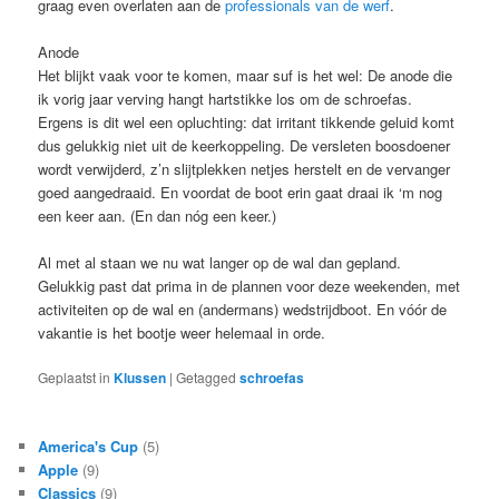
graag even overlaten aan de
professionals van de werf
.
Anode
Het blijkt vaak voor te komen, maar suf is het wel: De anode die
ik vorig jaar verving hangt hartstikke los om de schroefas.
Ergens is dit wel een opluchting: dat irritant tikkende geluid komt
dus gelukkig niet uit de keerkoppeling. De versleten boosdoener
wordt verwijderd, z’n slijtplekken netjes herstelt en de vervanger
goed aangedraaid. En voordat de boot erin gaat draai ik ‘m nog
een keer aan. (En dan nóg een keer.)
Al met al staan we nu wat langer op de wal dan gepland.
Gelukkig past dat prima in de plannen voor deze weekenden, met
activiteiten op de wal en (andermans) wedstrijdboot. En vóór de
vakantie is het bootje weer helemaal in orde.
Geplaatst in
Klussen
|
Getagged
schroefas
America's Cup
(5)
Apple
(9)
Classics
(9)