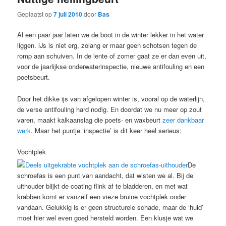
Geplaatst op
7 juli 2010
door
Bas
Al een paar jaar laten we de boot in de winter lekker in het water
liggen. IJs is niet erg, zolang er maar geen schotsen tegen de
romp aan schuiven. In de lente of zomer gaat ze er dan even uit,
voor de jaarlijkse onderwaterinspectie, nieuwe antifouling en een
poetsbeurt.
Door het dikke ijs van afgelopen winter is, vooral op de waterlijn,
de verse antifouling hard nodig. En doordat we nu meer op zout
varen, maakt kalkaanslag die poets- en waxbeurt
zeer dankbaar
werk
. Maar het puntje ‘inspectie’ is dit keer heel serieus:
Vochtplek
De
schroefas is een punt van aandacht, dat wisten we al. Bij de
uithouder blijkt de coating flink af te bladderen, en met wat
krabben komt er vanzelf een vieze bruine vochtplek onder
vandaan. Gelukkig is er geen structurele schade, maar de ‘huid’
moet hier wel even goed hersteld worden. Een klusje wat we