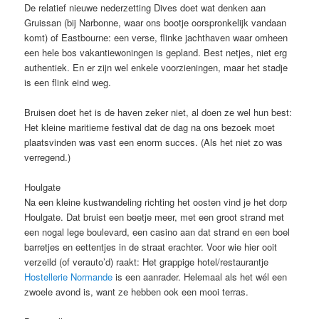
De relatief nieuwe nederzetting Dives doet wat denken aan
Gruissan (bij Narbonne, waar ons bootje oorspronkelijk vandaan
komt) of Eastbourne: een verse, flinke jachthaven waar omheen
een hele bos vakantiewoningen is gepland. Best netjes, niet erg
authentiek. En er zijn wel enkele voorzieningen, maar het stadje
is een flink eind weg.
Bruisen doet het is de haven zeker niet, al doen ze wel hun best:
Het kleine maritieme festival dat de dag na ons bezoek moet
plaatsvinden was vast een enorm succes. (Als het niet zo was
verregend.)
Houlgate
Na een kleine kustwandeling richting het oosten vind je het dorp
Houlgate. Dat bruist een beetje meer, met een groot strand met
een nogal lege boulevard, een casino aan dat strand en een boel
barretjes en eettentjes in de straat erachter. Voor wie hier ooit
verzeild (of verauto’d) raakt: Het grappige hotel/restaurantje
Hostellerie Normande
is een aanrader. Helemaal als het wél een
zwoele avond is, want ze hebben ook een mooi terras.