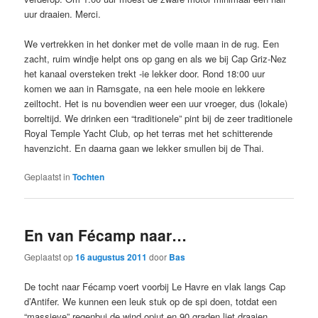
uur draaien. Merci.
We vertrekken in het donker met de volle maan in de rug. Een
zacht, ruim windje helpt ons op gang en als we bij Cap Griz-Nez
het kanaal oversteken trekt -ie lekker door. Rond 18:00 uur
komen we aan in Ramsgate, na een hele mooie en lekkere
zeiltocht. Het is nu bovendien weer een uur vroeger, dus (lokale)
borreltijd. We drinken een “traditionele” pint bij de zeer traditionele
Royal Temple Yacht Club, op het terras met het schitterende
havenzicht. En daarna gaan we lekker smullen bij de Thai.
Geplaatst in
Tochten
En van Fécamp naar…
Geplaatst op
16 augustus 2011
door
Bas
De tocht naar Fécamp voert voorbij Le Havre en vlak langs Cap
d’Antifer. We kunnen een leuk stuk op de spi doen, totdat een
“massieve” regenbui de wind opjut en 90 graden liet draaien.