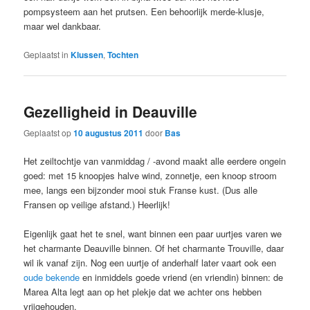
pompsysteem aan het prutsen. Een behoorlijk merde-klusje,
maar wel dankbaar.
Geplaatst in
Klussen
,
Tochten
Gezelligheid in Deauville
Geplaatst op
10 augustus 2011
door
Bas
Het zeiltochtje van vanmiddag / -avond maakt alle eerdere ongein
goed: met 15 knoopjes halve wind, zonnetje, een knoop stroom
mee, langs een bijzonder mooi stuk Franse kust. (Dus alle
Fransen op veilige afstand.) Heerlijk!
Eigenlijk gaat het te snel, want binnen een paar uurtjes varen we
het charmante Deauville binnen. Of het charmante Trouville, daar
wil ik vanaf zijn. Nog een uurtje of anderhalf later vaart ook een
oude bekende
en inmiddels goede vriend (en vriendin) binnen: de
Marea Alta legt aan op het plekje dat we achter ons hebben
vrijgehouden.