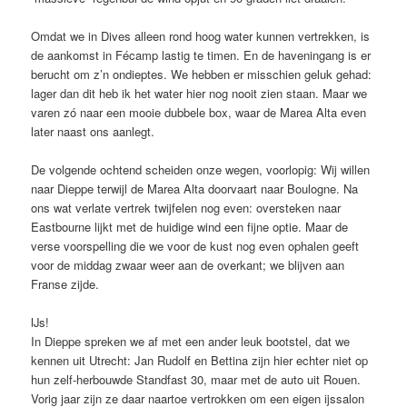
Omdat we in Dives alleen rond hoog water kunnen vertrekken, is
de aankomst in Fécamp lastig te timen. En de haveningang is er
berucht om z’n ondieptes. We hebben er misschien geluk gehad:
lager dan dit heb ik het water hier nog nooit zien staan. Maar we
varen zó naar een mooie dubbele box, waar de Marea Alta even
later naast ons aanlegt.
De volgende ochtend scheiden onze wegen, voorlopig: Wij willen
naar Dieppe terwijl de Marea Alta doorvaart naar Boulogne. Na
ons wat verlate vertrek twijfelen nog even: oversteken naar
Eastbourne lijkt met de huidige wind een fijne optie. Maar de
verse voorspelling die we voor de kust nog even ophalen geeft
voor de middag zwaar weer aan de overkant; we blijven aan
Franse zijde.
IJs!
In Dieppe spreken we af met een ander leuk bootstel, dat we
kennen uit Utrecht: Jan Rudolf en Bettina zijn hier echter niet op
hun zelf-herbouwde Standfast 30, maar met de auto uit Rouen.
Vorig jaar zijn ze daar naartoe vertrokken om een eigen ijssalon