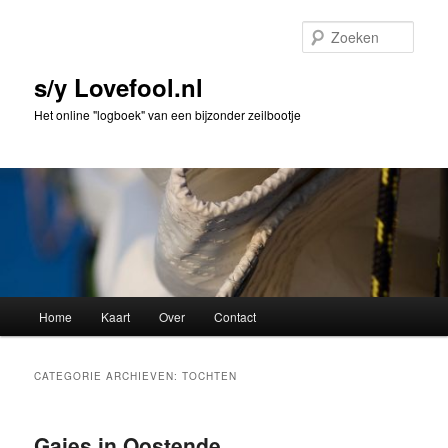
Spring
Spring
naar
naar
Zoek
de
de
primaire
secundaire
s/y Lovefool.nl
inhoud
inhoud
Het online "logboek" van een bijzonder zeilbootje
Hoofdmenu
Home
Kaart
Over
Contact
CATEGORIE ARCHIEVEN:
TOCHTEN
Gaies in Oostende