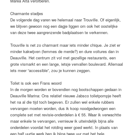
Marea Alta verorberen.
Charmante stadjes
De volgende dag varen we helemaal naar Trouville. Of eigenlijk,
we blijven gewoon nog een dagje liggen om ook het oostelijke
van deze twee aangrenzende badplaatsen te verkennen.
Trouville is net zo charmant maar iets minder chique. Je ziet er
minder kakwijven (femmes de merde?) en dure voitures dan in
Deauville. Het centrum zit vol met gezellige restaurants, een
grote vismarkt en een lange, ietsje vervallen boulevard. Allemaal
iets meer “accessible”, zou je kunnen zeggen.
Toilet is ook een Frans woord
In de morgen worden er bovendien nog bootschappen gedaan in
Deauville Marina: Ons relatief nieuwe Jabsco toiletpompje heeft
het na al die tijd toch begeven. Er zullen wel enkele rubbers
vervangen moeten worden, dus ik koop noodgedwongen een
complete set met revisie-onderdelen à € 55. Waar ik verwachtte
maar enkele te vervangen, vernieuw ik uiteindelijk bijna alle
onderdelen voordat het rotding weer goed werkt. In plaats van
een half uurtje werk ben ik bijna twee uur met het hele