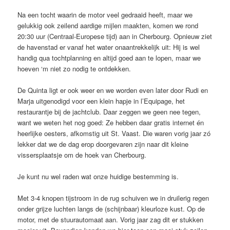
Na een tocht waarin de motor veel gedraaid heeft, maar we
gelukkig ook zeilend aardige mijlen maakten, komen we rond
20:30 uur (Centraal-Europese tijd) aan in Cherbourg. Opnieuw ziet
de havenstad er vanaf het water onaantrekkelijk uit: Hij is wel
handig qua tochtplanning en altijd goed aan te lopen, maar we
hoeven ‘m niet zo nodig te ontdekken.
De Quinta ligt er ook weer en we worden even later door Rudi en
Marja uitgenodigd voor een klein hapje in l’Equipage, het
restaurantje bij de jachtclub. Daar zeggen we geen nee tegen,
want we weten het nog goed: Ze hebben daar gratis internet én
heerlijke oesters, afkomstig uit St. Vaast. Die waren vorig jaar zó
lekker dat we de dag erop doorgevaren zijn naar dit kleine
vissersplaatsje om de hoek van Cherbourg.
Je kunt nu wel raden wat onze huidige bestemming is.
Met 3-4 knopen tijstroom in de rug schuiven we in druilerig regen
onder grijze luchten langs de (schijnbaar) kleurloze kust. Op de
motor, met de stuurautomaat aan. Vorig jaar zag dit er stukken