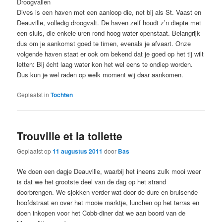
Droogvallen
Dives is een haven met een aanloop die, net bij als St. Vaast en
Deauville, volledig droogvalt. De haven zelf houdt z’n diepte met
een sluis, die enkele uren rond hoog water openstaat. Belangrijk
dus om je aankomst goed te timen, evenals je afvaart. Onze
volgende haven staat er ook om bekend dat je goed op het tij wilt
letten: Bij écht laag water kon het wel eens te ondiep worden.
Dus kun je wel raden op welk moment wij daar aankomen.
Geplaatst in
Tochten
Trouville et la toilette
Geplaatst op
11 augustus 2011
door
Bas
We doen een dagje Deauville, waarbij het ineens zulk mooi weer
is dat we het grootste deel van de dag op het strand
doorbrengen. We sjokken verder wat door de dure en bruisende
hoofdstraat en over het mooie marktje, lunchen op het terras en
doen inkopen voor het Cobb-diner dat we aan boord van de