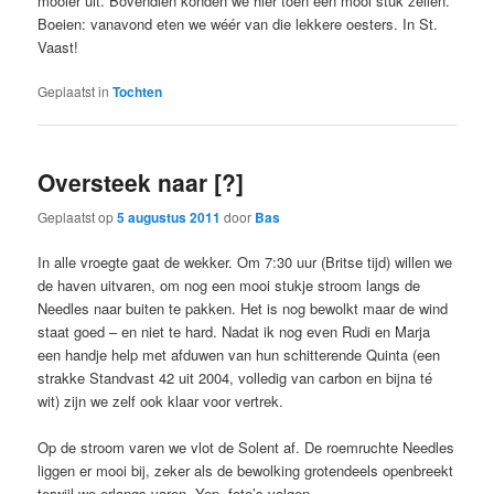
mooier uit. Bovendien konden we hier toen een mooi stuk zeilen.
Boeien: vanavond eten we wéér van die lekkere oesters. In St.
Vaast!
Geplaatst in
Tochten
Oversteek naar [?]
Geplaatst op
5 augustus 2011
door
Bas
In alle vroegte gaat de wekker. Om 7:30 uur (Britse tijd) willen we
de haven uitvaren, om nog een mooi stukje stroom langs de
Needles naar buiten te pakken. Het is nog bewolkt maar de wind
staat goed – en niet te hard. Nadat ik nog even Rudi en Marja
een handje help met afduwen van hun schitterende Quinta (een
strakke Standvast 42 uit 2004, volledig van carbon en bijna té
wit) zijn we zelf ook klaar voor vertrek.
Op de stroom varen we vlot de Solent af. De roemruchte Needles
liggen er mooi bij, zeker als de bewolking grotendeels openbreekt
terwijl we erlangs varen. Yep, foto’s volgen.