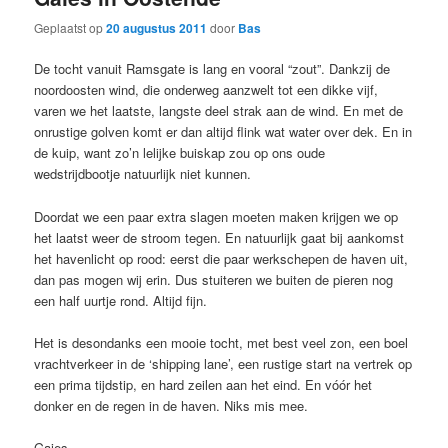
Geplaatst op
20 augustus 2011
door
Bas
De tocht vanuit Ramsgate is lang en vooral “zout”. Dankzij de
noordoosten wind, die onderweg aanzwelt tot een dikke vijf,
varen we het laatste, langste deel strak aan de wind. En met de
onrustige golven komt er dan altijd flink wat water over dek. En in
de kuip, want zo’n lelijke buiskap zou op ons oude
wedstrijdbootje natuurlijk niet kunnen.
Doordat we een paar extra slagen moeten maken krijgen we op
het laatst weer de stroom tegen. En natuurlijk gaat bij aankomst
het havenlicht op rood: eerst die paar werkschepen de haven uit,
dan pas mogen wij erin. Dus stuiteren we buiten de pieren nog
een half uurtje rond. Altijd fijn.
Het is desondanks een mooie tocht, met best veel zon, een boel
vrachtverkeer in de ‘shipping lane’, een rustige start na vertrek op
een prima tijdstip, en hard zeilen aan het eind. En vóór het
donker en de regen in de haven. Niks mis mee.
Gaies