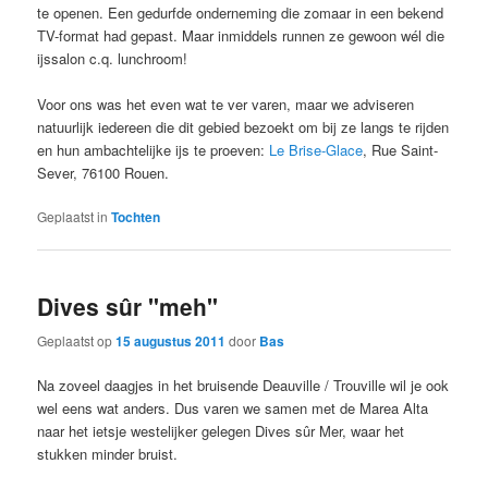
te openen. Een gedurfde onderneming die zomaar in een bekend
TV-format had gepast. Maar inmiddels runnen ze gewoon wél die
ijssalon c.q. lunchroom!
Voor ons was het even wat te ver varen, maar we adviseren
natuurlijk iedereen die dit gebied bezoekt om bij ze langs te rijden
en hun ambachtelijke ijs te proeven:
Le Brise-Glace
, Rue Saint-
Sever, 76100 Rouen.
Geplaatst in
Tochten
Dives sûr "meh"
Geplaatst op
15 augustus 2011
door
Bas
Na zoveel daagjes in het bruisende Deauville / Trouville wil je ook
wel eens wat anders. Dus varen we samen met de Marea Alta
naar het ietsje westelijker gelegen Dives sûr Mer, waar het
stukken minder bruist.