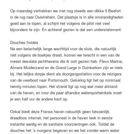
Op maandag vertrekken we met nog steeds een dikke 5 Beafort
in de rug naar Ouistreham. Dat plaatsje is in alle omstandigheden
goed aan te lopen, al schijnt het volgens de pilot niet veel
bijzonders te zijn. En achteraf gezien is dat een understatement.
Douches froides
Na een belachelijk lange wachttijd voor de sluis, die natuurlijk
niet volgens de boekjes draait, komen we terecht in een van de
meest desolate jachthavens die ik ooit gezien heb. Flevo Marina,
Almere Muiderzand en de Grand Large in Duinkerken zijn er niets
bij. Het lelijke dorpje dient als doorgangsstation voor de reizigers
van de veerboot naar Portsmouth. Gelukkig ligt het op minimaal
twintig minuten lopen. Het strand ligt op nog wat meer afstand
van de haven, en voor die paar aftandse watersportwinkels moet
je een half uur de andere kant op.
Ookal biedt deze Franse haven natuurlijk geen fatsoenlijk
draadloos internet, het personeel in de haven leek in eerste
instantie aardig en de sanitaire voorzieningen ook. Totdat de
douches het ’s morgens begeven en we het zonder warm water