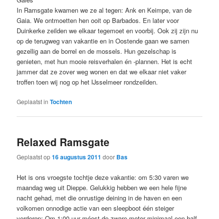
In Ramsgate kwamen we ze al tegen: Ank en Keimpe, van de
Gaia. We ontmoetten hen ooit op Barbados. En later voor
Duinkerke zeilden we elkaar tegemoet en voorbij. Ook zij zijn nu
op de terugweg van vakantie en in Oostende gaan we samen
gezellig aan de borrel en de mossels. Hun gezelschap is
genieten, met hun mooie reisverhalen én -plannen. Het is echt
jammer dat ze zover weg wonen en dat we elkaar niet vaker
troffen toen wij nog op het IJsselmeer rondzeilden.
Geplaatst in
Tochten
Relaxed Ramsgate
Geplaatst op
16 augustus 2011
door
Bas
Het is ons vroegste tochtje deze vakantie: om 5:30 varen we
maandag weg uit Dieppe. Gelukkig hebben we een hele fijne
nacht gehad, met die onrustige deining in de haven en een
volkomen onnodige actie van een sleepboot één steiger
verderop: Om 1:00 uur móest de zware motor minimaal een half