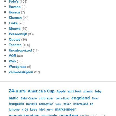
Foto's
(154)
Havens
(8)
Horeca
(7)
Klussen
(90)
Links
(90)
Nieuws
(69)
Persoonlijk
(36)
Quotes
(30)
Tochten
(106)
Uncategorized
(11)
VOR
(60)
Web
(43)
Wordpress
(6)
Zeilwedstrijden
(27)
24-uurs
America’s Cup
Apple
april fool
atlantic
baby
engeland
baltic
clubracer
BMW Oracle
delta-lloyd
flickr
fotografie
frankrijk
haringvliet
haven
hemmeland
ijs
harken
markermeer
iphone
kees
kiel
k10d
knrm
noordzee
monnickendam
navigatie
pentax