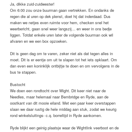
Ja, dikke zuid-zuidwester!
Om 6:00 zou onze buurman gaan vertrekken. En ondanks de
regen die al uren op dek plenst, doet hij dat inderdaad. Dus
maken we netjes even ruimte voor hem, checken snel het
weerbericht, gaan snel weer langszij… en weer in ons bedje
liggen. Totdat enkele uren later de volgende buurman ook wil
afvaren en we een box opzoeken.
Dit is geen dag om te varen, zeker niet als dat tegen alles in
moet. Dit is er eentje om uit te slapen tot het iets opklaart. Om
dan even een koninklijk ontbijtje te doen en om vervolgens in de
bus te stappen.
Bustocht
We doen een rondtocht over Wight. Dit keer niet naar de
Needles, maar helemaal naar Bembridge en Ryde, aan de
oostkant van dit mooie eiland. Met een paar keer overstappen
slaan we daar rustig de hele middag aan stuk, zodat we keurig
rond winkelsluitings- c.q. borreltijd in Ryde aankomen.
Ryde blijkt een geinig plaatsje waar de Wightlink veerboot en de