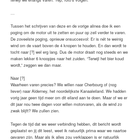
…
Tussen het schrijven van deze en de vorige alinea doe ik een
poging om de motor uit te zetten en puur op zeil verder te varen.
De zoveelste poging, opnieuw onsuccesvol: Er is nét te weinig
wind om de vaart boven de 4 knopen te houden. En dan wordt te
tocht naar [?] wel erg lang. Dus de motor draait nog steeds en we
maken lekker 6 knoopjes naar het zuiden. “Terwijl het bier koud
wordt,” zeggen we dan maar.
Naar [?]
Waarheen varen precies? We willen naar Cherbourg of (nog
liever) naar Alderney, het noordelijkste Kanaaleiland. We hadden
vorig jaar geen tijd meer om dit eiland aan te doen. Maar of we er
dit jaar nou twee dagen voor willen motorvaren, als de wind zo
zwak blijft? We zullen zien.
Tegen de tijd dat we weer verbinding hebben, dit bericht wordt
geplaatst en jij dit leest, weet ik natuurlijk prima waar we naartoe
gevaren zijn. Maar als ik alles zou verklappen is er natuurlijk