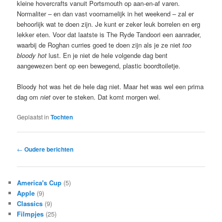
kleine hovercrafts vanuit Portsmouth op aan-en-af varen.
Normaliter – en dan vast voornamelijk in het weekend – zal er
behoorlijk wat te doen zijn. Je kunt er zeker leuk borrelen en erg
lekker eten. Voor dat laatste is The Ryde Tandoori een aanrader,
waarbij de Roghan curries goed te doen zijn als je ze niet
too
bloody hot
lust. En je niet de hele volgende dag bent
aangewezen bent op een bewegend, plastic boordtoiletje.
Bloody hot was het de hele dag niet. Maar het was wel een prima
dag om
niet
over te steken. Dat komt morgen wel.
Geplaatst in
Tochten
Bericht
←
Oudere berichten
navigatie
America's Cup
(5)
Apple
(9)
Classics
(9)
Filmpjes
(25)