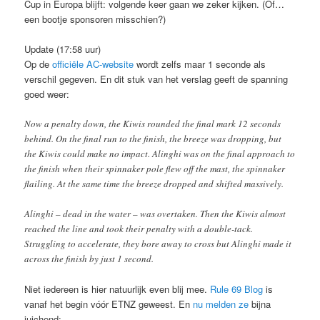
Cup in Europa blijft: volgende keer gaan we zeker kijken. (Of…
een bootje sponsoren misschien?)
Update (17:58 uur)
Op de
officiële AC-website
wordt zelfs maar 1 seconde als
verschil gegeven. En dit stuk van het verslag geeft de spanning
goed weer:
Now a penalty down, the Kiwis rounded the final mark 12 seconds
behind. On the final run to the finish, the breeze was dropping, but
the Kiwis could make no impact. Alinghi was on the final approach to
the finish when their spinnaker pole flew off the mast, the spinnaker
flailing. At the same time the breeze dropped and shifted massively.
Alinghi – dead in the water – was overtaken. Then the Kiwis almost
reached the line and took their penalty with a double-tack.
Struggling to accelerate, they bore away to cross but Alinghi made it
across the finish by just 1 second.
Niet iedereen is hier natuurlijk even blij mee.
Rule 69 Blog
is
vanaf het begin vóór ETNZ geweest. En
nu melden ze
bijna
juichend: