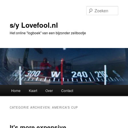
Spring
Spring
naar
naar
Zoek
de
de
primaire
secundaire
s/y Lovefool.nl
inhoud
inhoud
Het online "logboek" van een bijzonder zeilbootje
Hoofdmenu
Home
Kaart
Over
Contact
CATEGORIE ARCHIEVEN:
AMERICA’S CUP
It's more expensive…