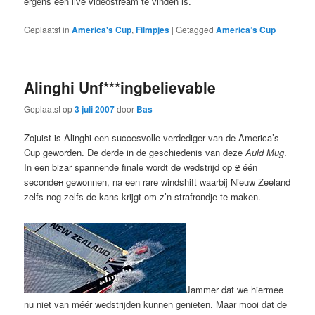
ergens een live videostream te vinden is.
Geplaatst in
America's Cup
,
Filmpjes
|
Getagged
America’s Cup
Alinghi Unf***ingbelievable
Geplaatst op
3 juli 2007
door
Bas
Zojuist is Alinghi een succesvolle verdediger van de America’s
Cup geworden. De derde in de geschiedenis van deze
Auld Mug
.
In een bizar spannende finale wordt de wedstrijd op
2
één
seconde
n
gewonnen, na een rare windshift waarbij Nieuw Zeeland
zelfs nog zelfs de kans krijgt om z’n strafrondje te maken.
Jammer dat we hiermee
nu niet van méér wedstrijden kunnen genieten. Maar mooi dat de