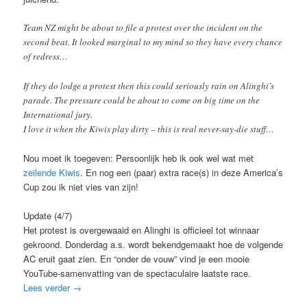
Team NZ might be about to file a protest over the incident on the
second beat. It looked marginal to my mind so they have every chance
of redress…
If they do lodge a protest then this could seriously rain on Alinghi’s
parade. The pressure could be about to come on big time on the
International jury.
I love it when the Kiwis play dirty – this is real never-say-die stuff…
Nou moet ik toegeven: Persoonlijk heb ik ook wel wat met
zeilende Kiwis
. En nog een (paar) extra race(s) in deze America’s
Cup zou ik niet vies van zijn!
Update (4/7)
Het protest is overgewaaid en Alinghi is officieel tot winnaar
gekroond. Donderdag a.s. wordt bekendgemaakt hoe de volgende
AC eruit gaat zien. En “onder de vouw” vind je een mooie
YouTube-samenvatting van de spectaculaire laatste race.
Lees verder
→