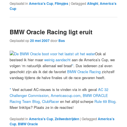
Geplaatst in
America's Cup
,
Filmpjes
|
Getagged
Alinghi
,
America’s
Cup
BMW Oracle Racing ligt eruit
Geplaatst op
20 mei 2007
door
Bas
Ook al
besteed ik hier maar
weinig aandacht
aan de America’s Cup, we
volgen ‘m natuurlijk allemaal wel braaf
*
. Dus iedereen zal even
geschokt zijn als ik dat de favoriet
BMW Oracle Racing
zichzelf
vandaag tijdens de halve finales uit de race gevaren heeft.
*
Veel actueel AC-nieuws is te vinden via in elk geval
AC 32
Challenger Commission
,
Americascup.com
,
BMW ORACLE
Racing Team Blog
,
ClubRacer
en het altijd scherpe
Rule 69 Blog
.
Meer linktips? Plaats ze in de reacties!
Geplaatst in
America's Cup
,
Zeilwedstrijden
|
Getagged
America’s
Cup
,
BMW Oracle