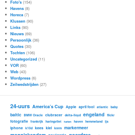
Foto's
(154)
Havens
(8)
Horeca
(7)
Klussen
(90)
Links
(90)
Nieuws
(69)
Persoonlijk
(36)
Quotes
(30)
Tochten
(106)
Uncategorized
(11)
VOR
(60)
Web
(43)
Wordpress
(6)
Zeilwedstrijden
(27)
24-uurs
America’s Cup
Apple
april fool
atlantic
baby
engeland
baltic
clubracer
BMW Oracle
delta-lloyd
flickr
fotografie
frankrijk
haringvliet
haven
hemmeland
ijs
harken
markermeer
iphone
kees
kiel
k10d
knrm
noordzee
monnickendam