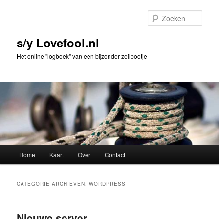
Spring
Spring
naar
naar
Zoek
de
de
primaire
secundaire
s/y Lovefool.nl
inhoud
inhoud
Het online "logboek" van een bijzonder zeilbootje
Hoofdmenu
Home
Kaart
Over
Contact
CATEGORIE ARCHIEVEN:
WORDPRESS
Nieuwe server