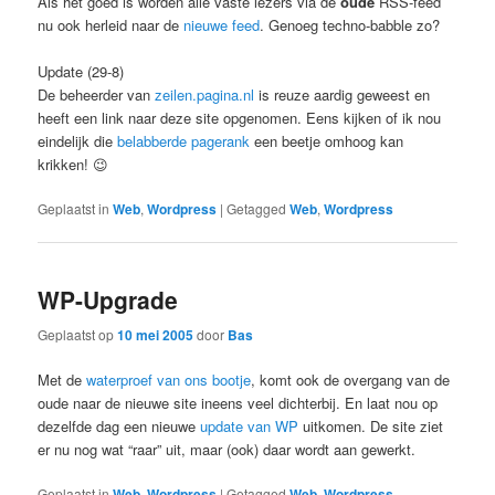
Als het goed is worden alle vaste lezers via de
oude
RSS-feed
nu ook herleid naar de
nieuwe feed
. Genoeg techno-babble zo?
Update (29-8)
De beheerder van
zeilen.pagina.nl
is reuze aardig geweest en
heeft een link naar deze site opgenomen. Eens kijken of ik nou
eindelijk die
belabberde pagerank
een beetje omhoog kan
krikken! 😉
Geplaatst in
Web
,
Wordpress
|
Getagged
Web
,
Wordpress
WP-Upgrade
Geplaatst op
10 mei 2005
door
Bas
Met de
waterproef van ons bootje
, komt ook de overgang van de
oude naar de nieuwe site ineens veel dichterbij. En laat nou op
dezelfde dag een nieuwe
update van WP
uitkomen. De site ziet
er nu nog wat “raar” uit, maar (ook) daar wordt aan gewerkt.
Geplaatst in
Web
,
Wordpress
|
Getagged
Web
,
Wordpress