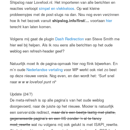
Shipslog naar Lovefool.nl. Het importeren van alle berichten en
reacties verloopt
simpel en vlekkeloos
. Op wat kleine
probleempjes met de post-slugs na dan. Nou nog even verzinnen
hoe ik het bezoek vanuit
shipslog.info/first/…
voortaan
hier
terecht kan laten komen.
Volgens mij gaat de plugin
Dash Redirection
van Steve Smith me
hier wel bij helpen. Als ik nou eens alle berichten op het oude
weblog een refresh-header geef?
Natuurlijk moet ik de pagina-opmaak hier nog flink bijwerken. En
m’n oude
Nederlandse vertaling
voor WP werkt ook niet zo best
op deze nieuwe versie. Nog even, en dan wordt het: “Surf snel
naar
w w w lovefool punt nl
“
Update (24/7)
De meta-refresh is op alle pagina’s van het oude weblog
doorgevoerd, naar de juiste op het nieuwe. Mooier is natuurlijk
een server-side redirect,
maar da’s een beetje lastig met platte,
gegenereerde pagina’s en een IIS zonder ’n al te fancy
mod_rewrite
wat nu volgens mij ook gelukt is met ISAPI_rewrite.