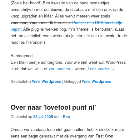
(Zoals het hoort!) Een kwestie van de oude bestandjes
overschrijven met de nieuwe, de database met één druk op de
knop upgraden en kláár.
Alles werkt meteen weer zoals
voorheen, voor zover ik kan zien.
Paniek: m’n RSS-feeds zijn
kapot!
Alle plugins werken nog, m’n ’theme’ is behouden. (Laat
het me alsjeblieft even weten als je iets ziet dat niet werkt, in de
reacties hieronder.)
Achtergrond
Een klein beetje achtergrond, voor wie niet weet wat WordPress
is en dat wel wil – of
zou moeten
– weten:
Lees verder
→
Geplaatst in
Web
,
Wordpress
|
Getagged
Web
,
Wordpress
Over naar 'lovefool punt nl'
Geplaatst op
23 juli 2005
door
Bas
Omdat we vandaag toch niet gaan zeilen, heb ik eindelijk maar
eens een begin gemaakt met de overgang van First Own