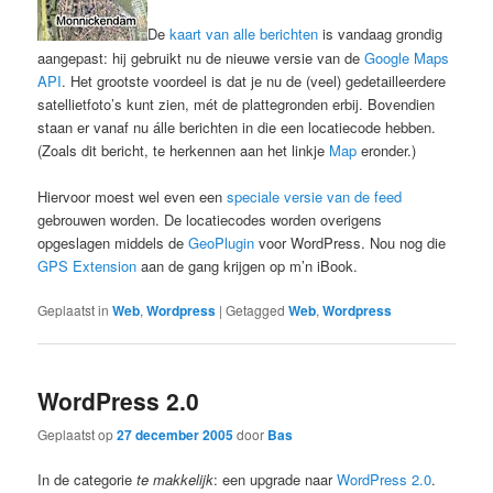
De
kaart van alle berichten
is vandaag grondig
aangepast: hij gebruikt nu de nieuwe versie van de
Google Maps
API
. Het grootste voordeel is dat je nu de (veel) gedetailleerdere
satellietfoto’s kunt zien, mét de plattegronden erbij. Bovendien
staan er vanaf nu álle berichten in die een locatiecode hebben.
(Zoals dit bericht, te herkennen aan het linkje
Map
eronder.)
Hiervoor moest wel even een
speciale versie van de feed
gebrouwen worden. De locatiecodes worden overigens
opgeslagen middels de
GeoPlugin
voor WordPress. Nou nog die
GPS Extension
aan de gang krijgen op m’n iBook.
Geplaatst in
Web
,
Wordpress
|
Getagged
Web
,
Wordpress
WordPress 2.0
Geplaatst op
27 december 2005
door
Bas
In de categorie
te makkelijk
: een upgrade naar
WordPress 2.0
.