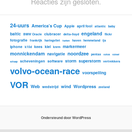
Reacties zijn gesloten.
24-uurs
America’s Cup
Apple
april fool
atlantic
baby
engeland
baltic
clubracer
BMW Oracle
delta-lloyd
flickr
fotografie
frankrijk
haringvliet
haven
hemmeland
ijs
harken
markermeer
iphone
kees
kiel
k10d
knrm
noordzee
monnickendam
navigatie
pentax
rolfok
rolreef
storm
superstorm
scheveningen
software
vertrekkers
schaap
volvo-ocean-race
voorspelling
VOR
Web
wind
Wordpress
wedstrijd
zeeland
Ondersteund door WordPress