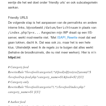
eentje die het wel doet onder ‘friendly urls’ en ook subcategorieën
aankan.
Friendly URLS
De volgende stap is het aanpassen van de permalinks en andere
interne links, bijvoorbeeld
in plaats van
/datum/berichtnaam
Aangezien mijn WP draait op een IIS-
/index.php?p=x...
server, werkt mod-rewrite niet. “Met
ISAPI_Rewrite
moet dat wel
gaan lukken, dacht ik. Dat was ook zo, maar het is een hele
klus. Uiteindelijk weet ik de regels zo te buigen dat alles werkt
(behalve de broodkruimels, die nu niet meer werken). Hier is m’n
httpd.ini
:
# Category feed
RewriteRule ^/lovefool/categorie/(.*)/(feed|rdf|rss|rss2|atom)/?$
/lovefool/wp-feed.php?category_name=$1&feed=$2 [I,U]
# Category only
RewriteRule ^/lovefool/categorie/?(.*) /lovefool/index.php?
category_name=$1 [I,U]
# Author feed