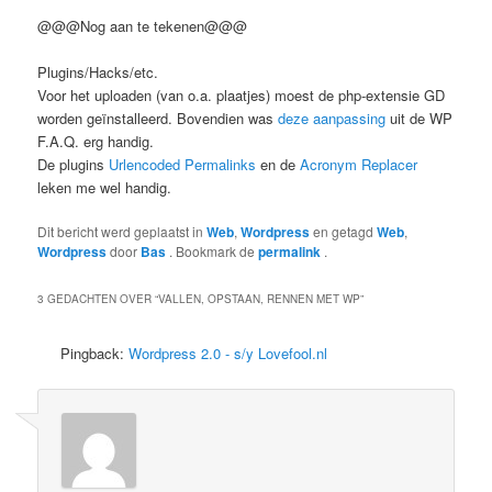
RewriteRule ^/lovefool/feed/?([_0-9a-z-]+)?/?$ /lovefool/wp-
@@@Nog aan te tekenen@@@
feed.php?feed=$1 [I,U]
Plugins/Hacks/etc.
#Common feed with Comments
Voor het uploaden (van o.a. plaatjes) moest de php-extensie GD
RewriteRule ^/lovefool/comments/feed/?([_0-9a-z-]+)?/?$
worden geïnstalleerd. Bovendien was
deze aanpassing
uit de WP
/lovefool/wp-feed.php?feed=$1&withcomments=1 [I,U]
F.A.Q. erg handig.
De plugins
Urlencoded Permalinks
en de
Acronym Replacer
#Postname only
leken me wel handig.
RewriteRule ^/lovefool/?([_0-9a-z-]+)/?$ /lovefool/index.php?
name=$1&page=$2 [I,U]
Dit bericht werd geplaatst in
Web
,
Wordpress
en getagd
Web
,
Wordpress
door
Bas
. Bookmark de
permalink
.
3 GEDACHTEN OVER “
VALLEN, OPSTAAN, RENNEN MET WP
”
Pingback:
Wordpress 2.0 - s/y Lovefool.nl