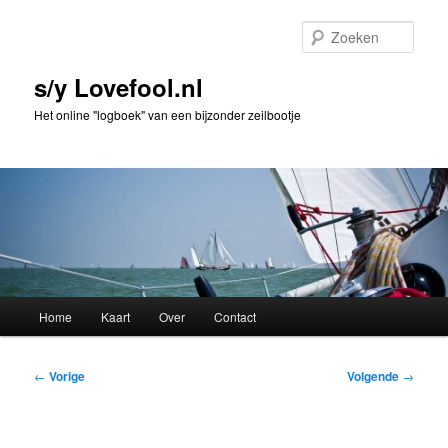
Spring
naar
Zoek
de
primaire
s/y Lovefool.nl
inhoud
Het online "logboek" van een bijzonder zeilbootje
Hoofdmenu
Home
Kaart
Over
Contact
Bericht
←
Vorige
Volgende
→
navigatie