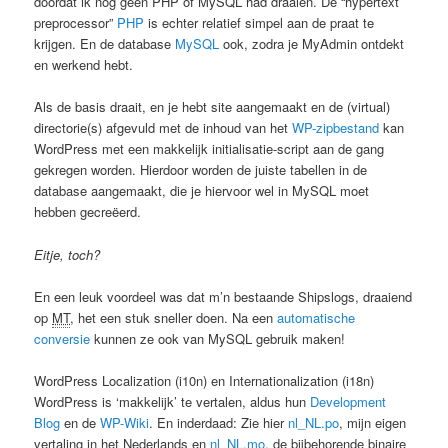
doordat ik nog geen PHP of MySQL had draaien. De “hypertext
preprocessor”
PHP
is echter relatief simpel aan de praat te
krijgen. En de database
MySQL
ook, zodra je MyAdmin ontdekt
en werkend hebt.
Als de basis draait, en je hebt site aangemaakt en de (virtual)
directorie(s) afgevuld met de inhoud van het
WP-zipbestand
kan
WordPress met een makkelijk initialisatie-script aan de gang
gekregen worden. Hierdoor worden de juiste tabellen in de
database aangemaakt, die je hiervoor wel in MySQL moet
hebben gecreëerd.
Eitje, toch?
En een leuk voordeel was dat m’n bestaande Shipslogs, draaiend
op
MT
, het een stuk sneller doen. Na een
automatische
conversie
kunnen ze ook van MySQL gebruik maken!
WordPress Localization (i10n) en Internationalization (i18n)
WordPress is ‘makkelijk’ te vertalen, aldus hun
Development
Blog
en de
WP-Wiki
. En inderdaad: Zie hier
nl_NL.po
, mijn eigen
vertaling in het Nederlands en
nl_NL.mo
, de bijbehorende binaire