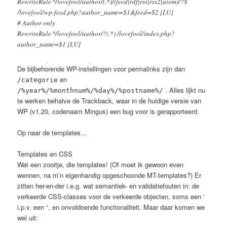
RewriteRule ^/lovefool/author/(.*)/(feed|rdf|rss|rss2|atom)/?$
/lovefool/wp-feed.php?author_name=$1&feed=$2 [I,U]
# Author only
RewriteRule ^/lovefool/author/?(.*) /lovefool/index.php?
author_name=$1 [I,U]
#Date (and postname (and page))
De bijbehorende WP-instellingen voor permalinks zijn dan
RewriteRule ^/lovefool/([0-9]{4})/?([0-9]{1,2})?/?([0-9]{1,2})?/?
en
/categorie
([_0-9a-z-]+)?/?([0-9]+)?/?$ /lovefool/index.php?
. Alles lijkt nu
/%year%/%monthnum%/%day%/%postname%/
year=$1&monthnum=$2&day=$3&name=$4&page=$5 [I,U]
te werken behalve de Trackback, waar in de huidige versie van
WP (v1.20, codenaam Mingus) een bug voor is gerapporteerd.
#Date? and postname feed: comments
RewriteRule ^/lovefool/([0-9]{4})/?([0-9]{1,2})/([0-9]{1,2})/([_0-9a-
Op naar de templates…
z-]+)/(feed|rdf|rss|rss2|atom)/?$ /lovefool/wp-feed.php?
year=$1&monthnum=$2&day=$3&name=$4&feed=$5 [I,U]
Templates en CSS
Wat een zooitje, die templates! (Of moet ik gewoon even
#Date? and name trackback
wennen, na m’n eigenhandig opgeschoonde MT-templates?) Er
RewriteRule ^/lovefool/([0-9]{4})/?([0-9]{1,2})/([0-9]{1,2})/([_0-9a-
zitten her-en-der i.e.g. wat semantiek- en validatiefouten in: de
z-]+)/trackback/?$ /lovefool/wp-trackback.php?
verkeerde CSS-classes voor de verkeerde objecten, soms een ‘
year=$1&monthnum=$2&day=$3&name=$4 [I]
i.p.v. een “, en onvoldoende functionaliteit. Maar daar komen we
wel uit:
#Common feed