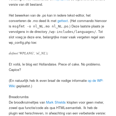
versie van dit bestand.
Het bewerken van de .po kan in iedere tekst-editor, het
converteren de .mo deed ik met
gettext
. (Het commando hiervoor
is
.) Deze laatste plaats je
msgfmt -o nl_NL.mo nl_NL.po
vervolgens in de directory
. Tot
/wp-includes/languages/
slot voeg je deze ene, belangrijke maar vaak vergeten regel aan
wp_config.php toe:
define(‘WPLANG’, ‘nl_NL’);
Et voilá, le blog est Hollandaise. Piece of cake. No problemo.
Capice?
(En natuurlijk heb ik even braaf de nodige informatie
op de WP-
Wiki
geplaatst.)
Breadcrumbs
De broodkruimeltjes van
Mark Shields
klopten voor geen meter,
zowel qua functie/code als qua HTML-semantiek. Ik heb de
plugin wat herschreven, in afwachting van een verbeterde versie: