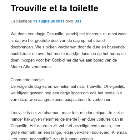
Trouville et la toilette
Geplaatst op
11 augustus 2011
door
Bas
We doen een dagje Deauville, waarbij het ineens zulk mooi weer
is dat we het grootste deel van de dag op het strand
doorbrengen. We sjokken verder wat door de dure en bruisende
hoofdstraat en over het mooie marktje, lunchen op het terras en
doen inkopen voor het Cobb-diner dat we aan boord van de
Marea Alta verorberen.
Charmante stadjes
De volgende dag varen we helemaal naar Trouville. Of eigenlijk,
we blijven gewoon nog een dagje liggen om ook het oostelijke
van deze twee aangrenzende badplaatsen te verkennen.
Trouville is net zo charmant maar iets minder chique. Je ziet er
minder kakwijven (femmes de merde?) en dure voitures dan in
Deauville. Het centrum zit vol met gezellige restaurants, een
grote vismarkt en een lange, ietsje vervallen boulevard. Allemaal
iets meer “accessible”, zou je kunnen zeggen.