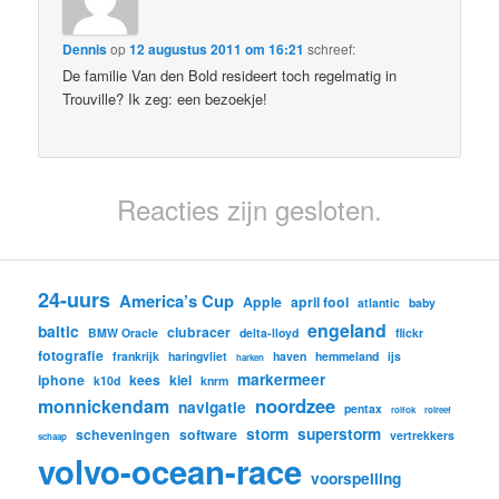
Dennis
op
12 augustus 2011 om 16:21
schreef:
De familie Van den Bold resideert toch regelmatig in
Trouville? Ik zeg: een bezoekje!
Reacties zijn gesloten.
24-uurs
America’s Cup
Apple
april fool
atlantic
baby
engeland
baltic
clubracer
BMW Oracle
delta-lloyd
flickr
fotografie
frankrijk
haringvliet
haven
hemmeland
ijs
harken
markermeer
iphone
kees
kiel
k10d
knrm
noordzee
monnickendam
navigatie
pentax
rolfok
rolreef
storm
superstorm
scheveningen
software
vertrekkers
schaap
volvo-ocean-race
voorspelling