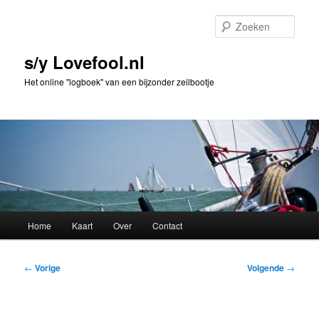
Spring
naar
Zoek
de
primaire
s/y Lovefool.nl
inhoud
Het online "logboek" van een bijzonder zeilbootje
Hoofdmenu
Home
Kaart
Over
Contact
Bericht
←
Vorige
Volgende
→
navigatie