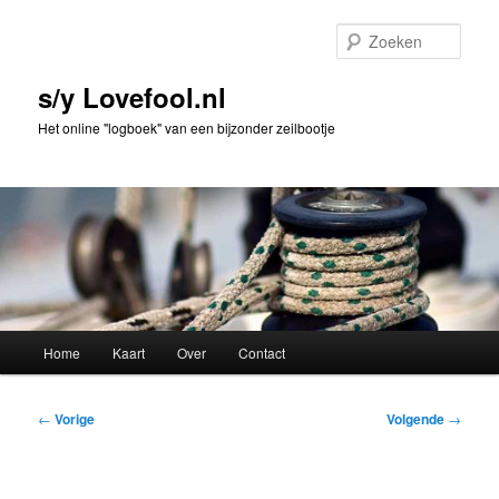
Spring
naar
Zoek
de
primaire
s/y Lovefool.nl
inhoud
Het online "logboek" van een bijzonder zeilbootje
Hoofdmenu
Home
Kaart
Over
Contact
Bericht
←
Vorige
Volgende
→
navigatie