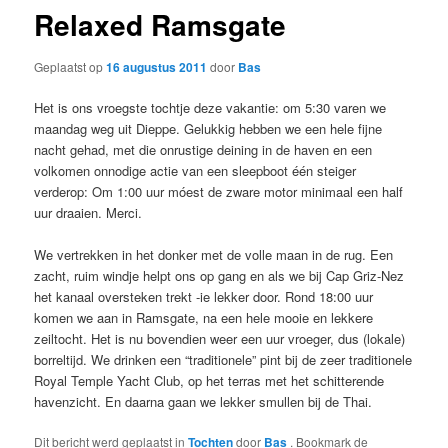
Relaxed Ramsgate
Geplaatst op
16 augustus 2011
door
Bas
Het is ons vroegste tochtje deze vakantie: om 5:30 varen we
maandag weg uit Dieppe. Gelukkig hebben we een hele fijne
nacht gehad, met die onrustige deining in de haven en een
volkomen onnodige actie van een sleepboot één steiger
verderop: Om 1:00 uur móest de zware motor minimaal een half
uur draaien. Merci.
We vertrekken in het donker met de volle maan in de rug. Een
zacht, ruim windje helpt ons op gang en als we bij Cap Griz-Nez
het kanaal oversteken trekt -ie lekker door. Rond 18:00 uur
komen we aan in Ramsgate, na een hele mooie en lekkere
zeiltocht. Het is nu bovendien weer een uur vroeger, dus (lokale)
borreltijd. We drinken een “traditionele” pint bij de zeer traditionele
Royal Temple Yacht Club, op het terras met het schitterende
havenzicht. En daarna gaan we lekker smullen bij de Thai.
Dit bericht werd geplaatst in
Tochten
door
Bas
. Bookmark de