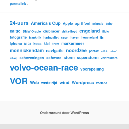
permalink
.
24-uurs
America’s Cup
Apple
april fool
atlantic
baby
engeland
baltic
clubracer
BMW Oracle
delta-lloyd
flickr
fotografie
frankrijk
haringvliet
haven
hemmeland
ijs
harken
markermeer
iphone
kees
kiel
k10d
knrm
noordzee
monnickendam
navigatie
pentax
rolfok
rolreef
storm
superstorm
scheveningen
software
vertrekkers
schaap
volvo-ocean-race
voorspelling
VOR
Web
wind
Wordpress
wedstrijd
zeeland
Ondersteund door WordPress