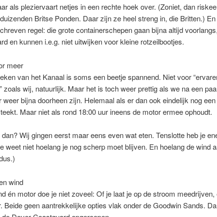
aar als pleziervaart netjes in een rechte hoek over. (Zoniet, dan riskee
duizenden Britse Ponden. Daar zijn ze heel streng in, die Britten.) En 
hreven regel: die grote containerschepen gaan bijna altijd voorlangs
rd en kunnen i.e.g. niet uitwijken voor kleine rotzeilbootjes.
or meer
eken van het Kanaal is soms een beetje spannend. Niet voor “ervare
” zoals wij, natuurlijk. Maar het is toch weer prettig als we na een paa
 weer bijna doorheen zijn. Helemaal als er dan ook eindelijk nog een
teekt. Maar niet als rond 18:00 uur ineens de motor ermee ophoudt.
 dan? Wij gingen eerst maar eens even wat eten. Tenslotte heb je en
je weet niet hoelang je nog scherp moet blijven. En hoelang de wind 
dus.)
en wind
d én motor doe je niet zoveel: Of je laat je op de stroom meedrijven, 
r. Beide geen aantrekkelijke opties vlak onder de Goodwin Sands. D
 de Dover Coastguard opgeroepen.