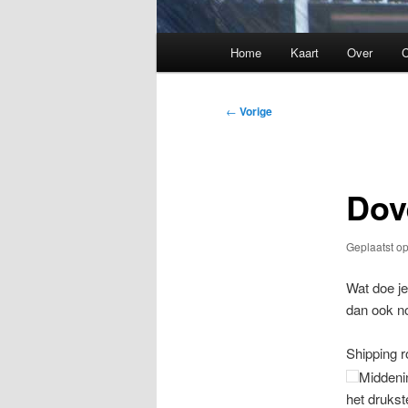
Hoofdmenu
Home
Kaart
Over
C
Bericht
←
Vorige
navigatie
Dov
Geplaatst o
Wat doe je
dan ook n
Shipping r
Middenin
het druks