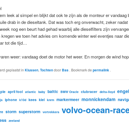
l
em leek al simpel en blijkt dat ook te zijn als de monteur er vandaag 
uile drab in de dieseltank. Dat was toch erg onverwacht, zeker nadat
week nog een beurt had gehad waarbij alle dieselfilters zijn vervange
 kregen we toen het advies om komende winter wel eventjes naar die
ar tot die tijd…
varen weer: vandaag doet de motor het weer. En morgen de wind hope
werd geplaatst in
Klussen
,
Tochten
door
Bas
. Bookmark de
permalink
.
enge
baltic
ple
april fool
clubracer
atlantic
baby
BMW Oracle
delta-lloyd
monnickendam
markermeer
navig
iphone
kees
kiel
ijs
k10d
knrm
volvo-ocean-rac
storm
superstorm
re
vertrekkers
ess
zeeland