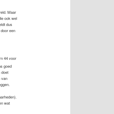
reld. Maar
die ook wel
eldt dus
 door een
rn 44 voor
ens goed
n doet
n van
eggen.
aarheden).
en wat