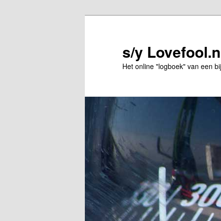
Spring
naar
de
s/y Lovefool.n
primaire
Het online "logboek" van een bi
inhoud