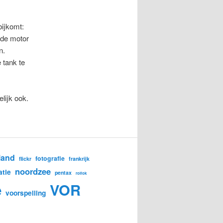
bijkomt:
 de motor
n.
 tank te
lijk ook.
land
fotografie
flickr
frankrijk
noordzee
atie
pentax
rolfok
e
VOR
voorspelling