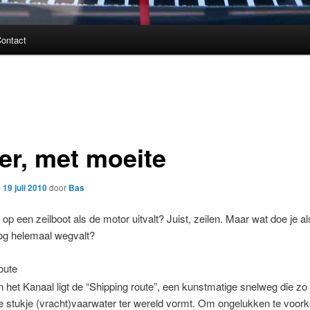
ontact
er, met moeite
p
19 juli 2010
door
Bas
 op een zeilboot als de motor uitvalt? Juist, zeilen. Maar wat doe je a
og helemaal wegvalt?
oute
 het Kanaal ligt de “Shipping route”, een kunstmatige snelweg die z
te stukje (vracht)vaarwater ter wereld vormt. Om ongelukken te voo