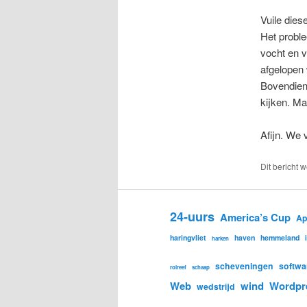
Vuile diese
Het proble
vocht en v
afgelopen 
Bovendien
kijken. Ma
Afijn. We 
Dit bericht 
24-uurs
America’s Cup
Ap
haringvliet
haven
hemmeland
harken
scheveningen
softwa
rolreef
schaap
Web
wind
Wordpr
wedstrijd