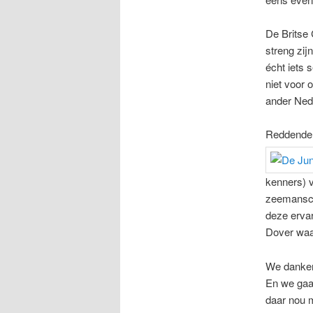
De Britse 
streng zij
écht iets 
niet voor
ander Nede
Reddende
kenners) v
zeemanscha
deze ervar
Dover waar
We danken
En we gaa
daar nou m