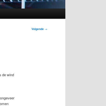
Volgende
→
ls de wind
o ongeveer
rkomen