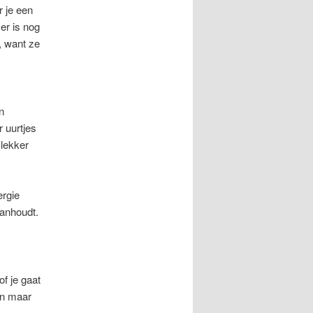
r je een
er is nog
, want ze
n
r uurtjes
 lekker
ergie
aanhoudt.
of je gaat
an maar