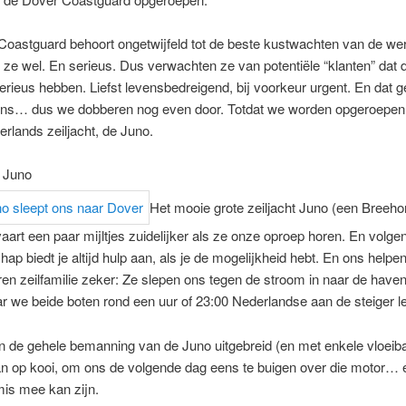
Coastguard behoort ongetwijfeld tot de beste kustwachten van de we
n ze wel. En serieus. Dus verwachten ze van potentiële “klanten” dat 
serieus hebben. Liefst levensbedreigend, bij voorkeur urgent. En dat g
 ons… dus we dobberen nog even door. Totdat we worden opgeroepen
rlands zeiljacht, de Juno.
 Juno
Het mooie grote zeiljacht Juno (een Breeho
aart een paar mijltjes zuidelijker als ze onze oproep horen. En volg
p biedt je altijd hulp aan, als je de mogelijkheid hebt. En ons helpe
en zeilfamilie zeker: Ze slepen ons tegen de stroom in naar de have
 we beide boten rond een uur of 23:00 Nederlandse aan de steiger l
 de gehele bemanning van de Juno uitgebreid (en met enkele vloeib
n op kooi, om ons de volgende dag eens te buigen over die motor… 
is mee kan zijn.