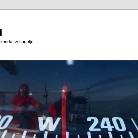
l
jzonder zeilbootje