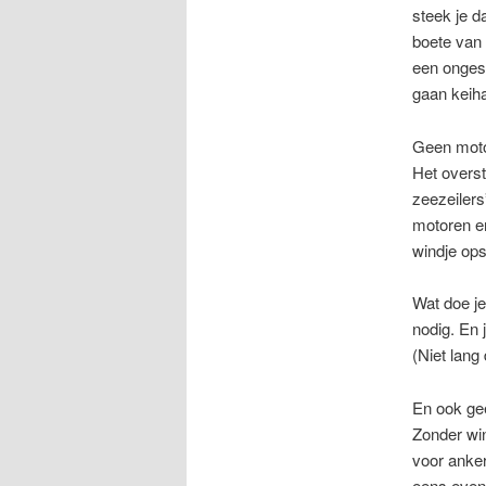
steek je d
boete van 
een ongesc
gaan keiha
Geen mot
Het overst
zeezeilers
motoren er
windje ops
Wat doe je
nodig. En 
(Niet lang 
En ook ge
Zonder win
voor anke
eens even