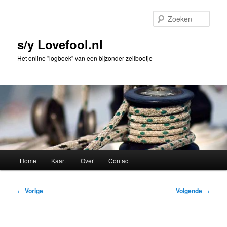
Spring
naar
Zoek
de
primaire
s/y Lovefool.nl
inhoud
Het online "logboek" van een bijzonder zeilbootje
Hoofdmenu
Home
Kaart
Over
Contact
Bericht
←
Vorige
Volgende
→
navigatie