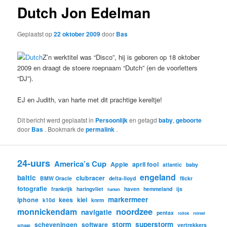
Dutch Jon Edelman
Geplaatst op
22 oktober 2009
door
Bas
Z’n werktitel was “Disco”, hij is geboren op 18 oktober
2009 en draagt de stoere roepnaam “Dutch” (en de voorletters
“DJ”).
EJ en Judith, van harte met dit prachtige kereltje!
Dit bericht werd geplaatst in
Persoonlijk
en getagd
baby
,
geboorte
door
Bas
. Bookmark de
permalink
.
24-uurs
America’s Cup
Apple
april fool
atlantic
baby
engeland
baltic
clubracer
BMW Oracle
delta-lloyd
flickr
fotografie
frankrijk
haringvliet
haven
hemmeland
ijs
harken
markermeer
iphone
kees
kiel
k10d
knrm
noordzee
monnickendam
navigatie
pentax
rolfok
rolreef
storm
superstorm
scheveningen
software
vertrekkers
schaap