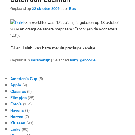
Geplaatst op
22 oktober 2009
door
Bas
Z’n werktitel was “Disco”, hij is geboren op 18 oktober
2009 en draagt de stoere roepnaam “Dutch” (en de voorletters
“DJ”).
EJ en Judith, van harte met dit prachtige kereltje!
Geplaatst in
Persoonlijk
|
Getagged
baby
,
geboorte
America's Cup
(5)
Apple
(9)
Classics
(9)
Filmpjes
(25)
Foto's
(154)
Havens
(8)
Horeca
(7)
Klussen
(90)
Links
(90)