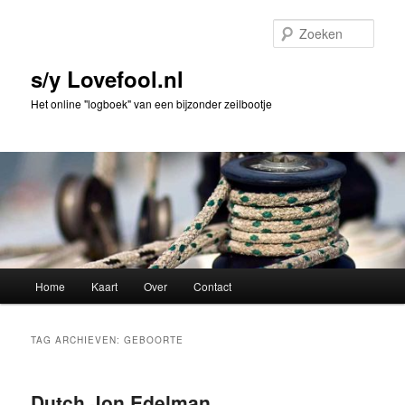
Spring
Spring
naar
naar
Zoek
de
de
primaire
secundaire
s/y Lovefool.nl
inhoud
inhoud
Het online "logboek" van een bijzonder zeilbootje
Hoofdmenu
Home
Kaart
Over
Contact
TAG ARCHIEVEN:
GEBOORTE
Dutch Jon Edelman