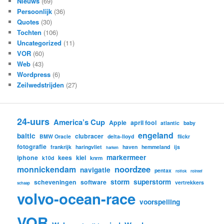
Nieuws
(69)
Persoonlijk
(36)
Quotes
(30)
Tochten
(106)
Uncategorized
(11)
VOR
(60)
Web
(43)
Wordpress
(6)
Zeilwedstrijden
(27)
24-uurs
America’s Cup
Apple
april fool
atlantic
baby
engeland
baltic
clubracer
BMW Oracle
delta-lloyd
flickr
fotografie
frankrijk
haringvliet
haven
hemmeland
ijs
harken
markermeer
iphone
kees
kiel
k10d
knrm
noordzee
monnickendam
navigatie
pentax
rolfok
rolreef
storm
superstorm
scheveningen
software
vertrekkers
schaap
volvo-ocean-race
voorspelling
VOR