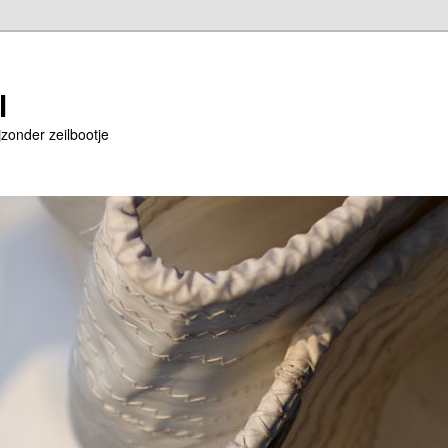
l
jzonder zeilbootje