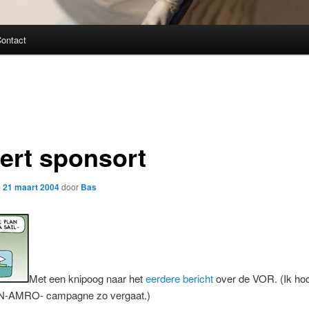
ontact
bert sponsort
p
21 maart 2004
door
Bas
Met een knipoog naar het
eerdere bericht
over de VOR. (Ik hoo
N-AMRO- campagne zo vergaat.)