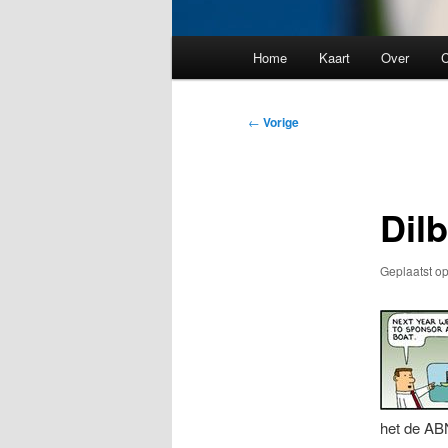
Hoofdmenu
Home
Kaart
Over
C
Bericht
←
Vorige
navigatie
Dil
Geplaatst o
het de AB