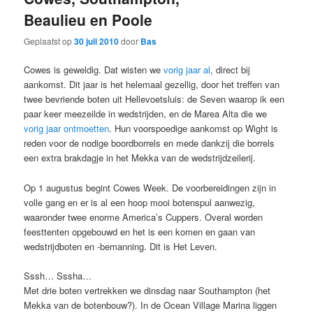
Beaulieu en Poole
Geplaatst op
30 juli 2010
door
Bas
Cowes is geweldig. Dat wisten we
vorig jaar al
, direct bij
aankomst. Dit jaar is het helemaal gezellig, door het treffen van
twee bevriende boten uit Hellevoetsluis: de Seven waarop ik een
paar keer meezeilde in wedstrijden, en de Marea Alta die we
vorig jaar ontmoetten
. Hun voorspoedige aankomst op Wight is
reden voor de nodige boordborrels en mede dankzij die borrels
een extra brakdagje in het Mekka van de wedstrijdzeilerij.
Op 1 augustus begint Cowes Week. De voorbereidingen zijn in
volle gang en er is al een hoop mooi botenspul aanwezig,
waaronder twee enorme America’s Cuppers. Overal worden
feesttenten opgebouwd en het is een komen en gaan van
wedstrijdboten en -bemanning. Dit is Het Leven.
Sssh… Sssha…
Met drie boten vertrekken we dinsdag naar Southampton (het
Mekka van de botenbouw?). In de Ocean Village Marina liggen