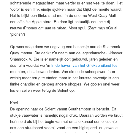
schitterende megajachten maar verder is er niet veel te doen. Het
“dorp” is een flink eindje sjokken maar dat blijkt de moeite waard:
Het is blijkt een flinke stad met in de enorme West Quay Mall
een officiële Apple store. En daar ligt natuurlijk een hele rij
nieuwe iPhones
om aan te raken
. Mooi spul. (Zegt mijn 3Gs al
“plons”?)
Op woensdag doen we nog vlug een bezoekje aan de Shamrock
Quay marina. Die dankt z’n naam aan de legendarische J-klasser
Shamrock V. Die is er namelijk ooit gebouwd, jaren geleden en
dus ruim voordat we ‘m
in de haven van het Griekse eiland Ios
mochten, eh… bewonderden. Van die oude scheepswerf is er
weinig meer terug te vinden maar in het knusse haventje is een
flinke chandler en genoeg andere shopjes. We gooien snel weer
los en zeilen weer terug de Solent op.
Koel
De opening naar de Solent vanuit Southampton is berucht. Dit
stukje vaarwater is namelijk nogal druk. Daaraan worden we bruut
herinnerd als bij het begin van het smalle kanaal een olieschip
ons aan stuurboord voorbij vaart en een highspeed- en gewone