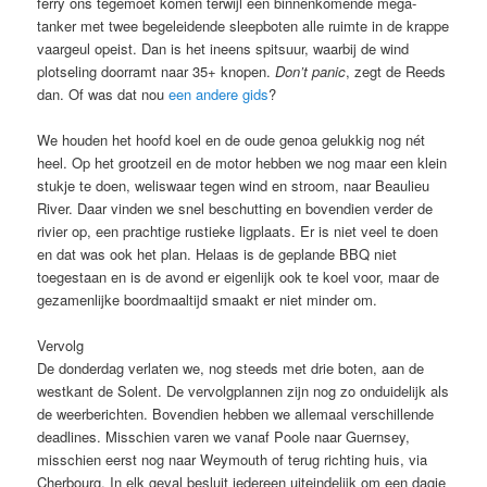
ferry ons tegemoet komen terwijl een binnenkomende mega-
tanker met twee begeleidende sleepboten alle ruimte in de krappe
vaargeul opeist. Dan is het ineens spitsuur, waarbij de wind
plotseling doorramt naar 35+ knopen.
Don’t panic
, zegt de Reeds
dan. Of was dat nou
een andere gids
?
We houden het hoofd koel en de oude genoa gelukkig nog nét
heel. Op het grootzeil en de motor hebben we nog maar een klein
stukje te doen, weliswaar tegen wind en stroom, naar Beaulieu
River. Daar vinden we snel beschutting en bovendien verder de
rivier op, een prachtige rustieke ligplaats. Er is niet veel te doen
en dat was ook het plan. Helaas is de geplande BBQ niet
toegestaan en is de avond er eigenlijk ook te koel voor, maar de
gezamenlijke boordmaaltijd smaakt er niet minder om.
Vervolg
De donderdag verlaten we, nog steeds met drie boten, aan de
westkant de Solent. De vervolgplannen zijn nog zo onduidelijk als
de weerberichten. Bovendien hebben we allemaal verschillende
deadlines. Misschien varen we vanaf Poole naar Guernsey,
misschien eerst nog naar Weymouth of terug richting huis, via
Cherbourg. In elk geval besluit iedereen uiteindelijk om een dagje