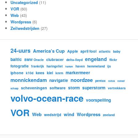
Uncategorized
(11)
VOR
(60)
Web
(43)
Wordpress
(6)
Zeilwedstrijden
(27)
24-uurs
America’s Cup
Apple
april fool
atlantic
baby
engeland
baltic
clubracer
BMW Oracle
delta-lloyd
flickr
fotografie
frankrijk
haringvliet
haven
hemmeland
ijs
harken
markermeer
iphone
kees
kiel
k10d
knrm
noordzee
monnickendam
navigatie
pentax
rolfok
rolreef
storm
superstorm
scheveningen
software
vertrekkers
schaap
volvo-ocean-race
voorspelling
VOR
Web
wind
Wordpress
wedstrijd
zeeland