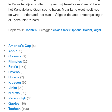
in Poole te blijven chillen. En gaan wij tweetjes morgen proberen
het Kanaaleiland Guernsey te halen. Maar ja, je weet nooit hoe
de wind… inderdaad, het waait. Volgens de laatste voorspelling in
elk geval niet te hard.
Geplaatst in
Tochten
|
Getagged
cowes week
,
iphone
,
Solent
,
wight
America's Cup
(5)
Apple
(9)
Classics
(9)
Filmpjes
(25)
Foto's
(154)
Havens
(8)
Horeca
(7)
Klussen
(90)
Links
(90)
Nieuws
(69)
Persoonlijk
(36)
Quotes
(30)
Tochten
(106)