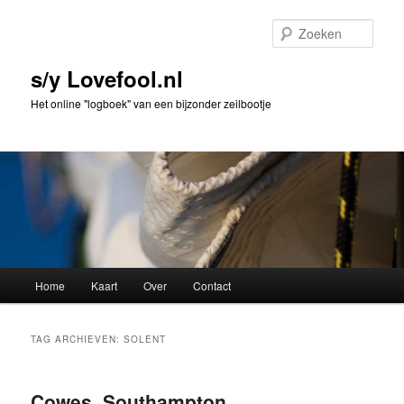
Spring
Spring
naar
naar
Zoek
de
de
primaire
secundaire
s/y Lovefool.nl
inhoud
inhoud
Het online "logboek" van een bijzonder zeilbootje
Hoofdmenu
Home
Kaart
Over
Contact
TAG ARCHIEVEN:
SOLENT
Cowes, Southampton,