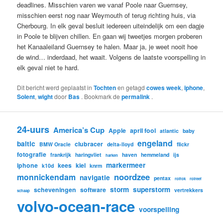
deadlines. Misschien varen we vanaf Poole naar Guernsey,
misschien eerst nog naar Weymouth of terug richting huis, via
Cherbourg. In elk geval besluit iedereen uiteindelijk om een dagje
in Poole te blijven chillen. En gaan wij tweetjes morgen proberen
het Kanaaleiland Guernsey te halen. Maar ja, je weet nooit hoe
de wind… inderdaad, het waait. Volgens de laatste voorspelling in
elk geval niet te hard.
Dit bericht werd geplaatst in
Tochten
en getagd
cowes week
,
iphone
,
Solent
,
wight
door
Bas
. Bookmark de
permalink
.
24-uurs
America’s Cup
Apple
april fool
atlantic
baby
engeland
baltic
clubracer
BMW Oracle
delta-lloyd
flickr
fotografie
frankrijk
haringvliet
haven
hemmeland
ijs
harken
markermeer
iphone
kees
kiel
k10d
knrm
noordzee
monnickendam
navigatie
pentax
rolfok
rolreef
storm
superstorm
scheveningen
software
vertrekkers
schaap
volvo-ocean-race
voorspelling