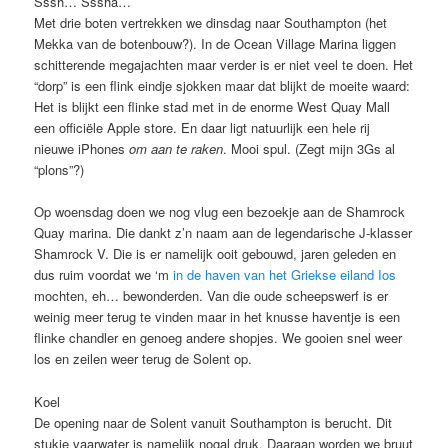
Sssh… Sssha…
Met drie boten vertrekken we dinsdag naar Southampton (het
Mekka van de botenbouw?). In de Ocean Village Marina liggen
schitterende megajachten maar verder is er niet veel te doen. Het
“dorp” is een flink eindje sjokken maar dat blijkt de moeite waard:
Het is blijkt een flinke stad met in de enorme West Quay Mall
een officiële Apple store. En daar ligt natuurlijk een hele rij
nieuwe iPhones
om aan te raken
. Mooi spul. (Zegt mijn 3Gs al
“plons”?)
Op woensdag doen we nog vlug een bezoekje aan de Shamrock
Quay marina. Die dankt z’n naam aan de legendarische J-klasser
Shamrock V. Die is er namelijk ooit gebouwd, jaren geleden en
dus ruim voordat we ‘m
in de haven van het Griekse eiland Ios
mochten, eh… bewonderden. Van die oude scheepswerf is er
weinig meer terug te vinden maar in het knusse haventje is een
flinke chandler en genoeg andere shopjes. We gooien snel weer
los en zeilen weer terug de Solent op.
Koel
De opening naar de Solent vanuit Southampton is berucht. Dit
stukje vaarwater is namelijk nogal druk. Daaraan worden we bruut