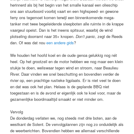
herinnerd als bij het begin van het smalle kanaal een olieschip
ons aan stuurboord voorbij vaart en een highspeed- en gewone
ferry ons tegemoet komen terwijl een binnenkomende mega-
tanker met twee begeleidende sleepboten alle ruimte in de krappe
vaargeul opeist. Dan is het ineens spitsuur, waarbij de wind
plotseling doorramt naar 35+ knopen.
Don’t panic
, zegt de Reeds
dan. Of was dat nou
een andere gids
?
We houden het hoofd koel en de oude genoa gelukkig nog nét
heel. Op het grootzeil en de motor hebben we nog maar een klein
stukje te doen, weliswaar tegen wind en stroom, naar Beaulieu
River. Daar vinden we snel beschutting en bovendien verder de
rivier op, een prachtige rustieke ligplaats. Er is niet veel te doen
en dat was ook het plan. Helaas is de geplande BBQ niet
toegestaan en is de avond er eigenlijk ook te koel voor, maar de
gezamenlijke boordmaaltijd smaakt er niet minder om.
Vervolg
De donderdag verlaten we, nog steeds met drie boten, aan de
westkant de Solent. De vervolgplannen zijn nog zo onduidelijk als
de weerberichten. Bovendien hebben we allemaal verschillende