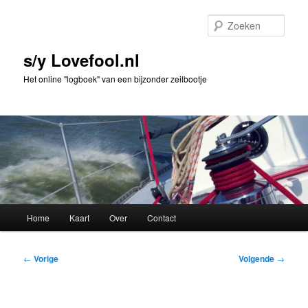
Spring
naar
Zoek
de
primaire
s/y Lovefool.nl
inhoud
Het online "logboek" van een bijzonder zeilbootje
Hoofdmenu
Home
Kaart
Over
Contact
Bericht
←
Vorige
Volgende
→
navigatie