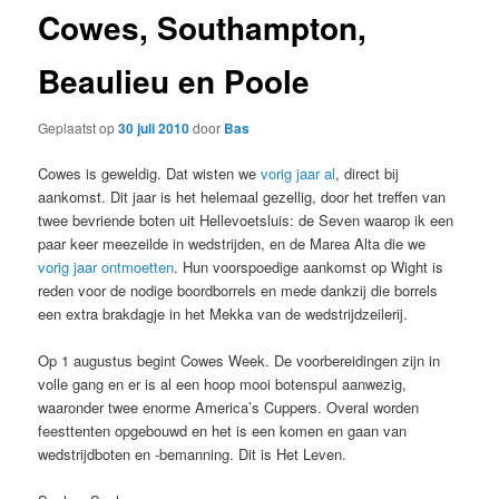
Cowes, Southampton,
Beaulieu en Poole
Geplaatst op
30 juli 2010
door
Bas
Cowes is geweldig. Dat wisten we
vorig jaar al
, direct bij
aankomst. Dit jaar is het helemaal gezellig, door het treffen van
twee bevriende boten uit Hellevoetsluis: de Seven waarop ik een
paar keer meezeilde in wedstrijden, en de Marea Alta die we
vorig jaar ontmoetten
. Hun voorspoedige aankomst op Wight is
reden voor de nodige boordborrels en mede dankzij die borrels
een extra brakdagje in het Mekka van de wedstrijdzeilerij.
Op 1 augustus begint Cowes Week. De voorbereidingen zijn in
volle gang en er is al een hoop mooi botenspul aanwezig,
waaronder twee enorme America’s Cuppers. Overal worden
feesttenten opgebouwd en het is een komen en gaan van
wedstrijdboten en -bemanning. Dit is Het Leven.