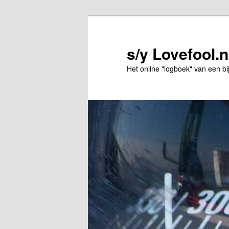
Spring
Spring
naar
naar
de
de
s/y Lovefool.n
primaire
secundaire
Het online "logboek" van een bi
inhoud
inhoud