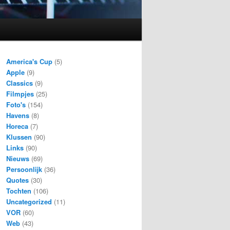
America's Cup
(5)
Apple
(9)
Classics
(9)
Filmpjes
(25)
Foto's
(154)
Havens
(8)
Horeca
(7)
Klussen
(90)
Links
(90)
Nieuws
(69)
Persoonlijk
(36)
Quotes
(30)
Tochten
(106)
Uncategorized
(11)
VOR
(60)
Web
(43)