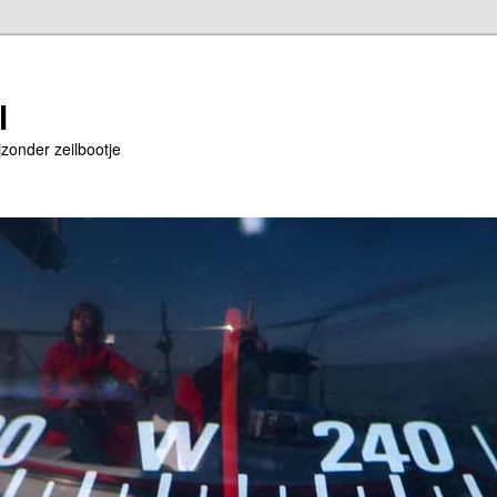
l
jzonder zeilbootje