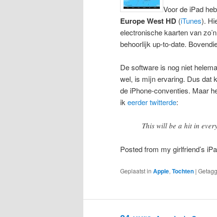
Voor de iPad he
Europe West HD
(
iTunes
). H
electronische kaarten van zo’n 
behoorlijk up-to-date. Bovendie
De software is nog niet helemaa
wel, is mijn ervaring. Dus dat 
de iPhone-conventies. Maar het 
ik
eerder twitterde
:
This will be a hit in eve
Posted from my girlfriend’s iP
Geplaatst in
Apple
,
Tochten
|
Getag