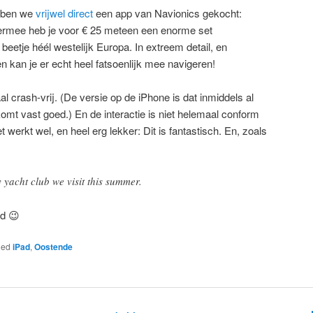
bben we
vrijwel direct
een app van Navionics gekocht:
iermee heb je voor € 25 meteen een enorme set
beetje héél westelijk Europa. In extreem detail, en
n kan je er echt heel fatsoenlijk mee navigeren!
l crash-vrij. (De versie op de iPhone is dat inmiddels al
komt vast goed.) En de interactie is niet helemaal conform
werkt wel, en heel erg lekker: Dit is fantastisch. En, zoals
ry yacht club we visit this summer.
ad 😉
ged
iPad
,
Oostende