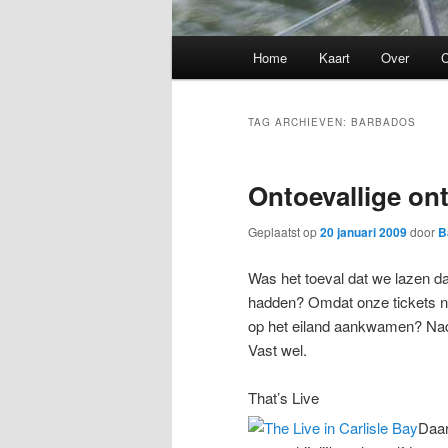
Hoofdmenu
Home
Kaart
Over
C
TAG ARCHIEVEN:
BARBADOS
Ontoevallige on
Geplaatst op
20 januari 2009
door
B
Was het toeval dat we lazen da
hadden? Omdat onze tickets n
op het eiland aankwamen? Nada
Vast wel.
That’s Live
Daar