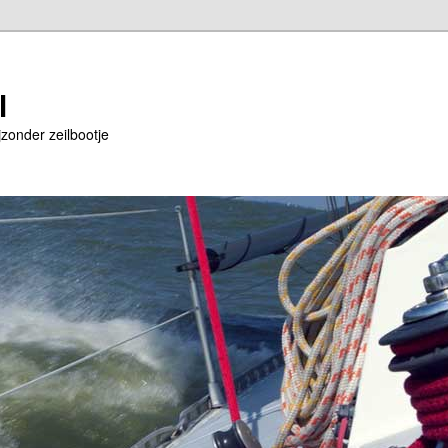
l
jzonder zeilbootje