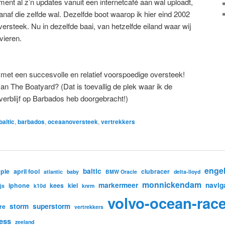
ment al z’n updates vanuit een internetcafé aan wal uploadt,
anaf die zelfde wal. Dezelfde boot waarop ik hier eind 2002
rsteek. Nu in dezelfde baai, van hetzelfde eiland waar wij
vieren.
 met een succesvolle en relatief voorspoedige oversteek!
van The Boatyard? (Dat is toevallig de plek waar ik de
 verblijf op Barbados heb doorgebracht!)
baltic
,
barbados
,
oceaanoversteek
,
vertrekkers
enge
baltic
ple
april fool
clubracer
atlantic
baby
BMW Oracle
delta-lloyd
monnickendam
markermeer
navig
iphone
kees
kiel
ijs
k10d
knrm
volvo-ocean-rac
storm
superstorm
re
vertrekkers
ess
zeeland