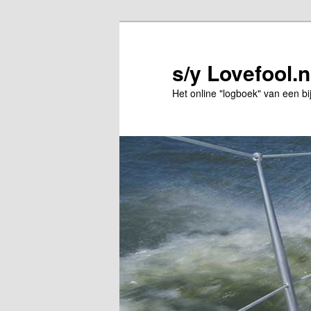
Spring
Spring
naar
naar
de
de
s/y Lovefool.n
primaire
secundaire
Het online "logboek" van een bi
inhoud
inhoud