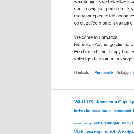
waarschijnlijk op hetzelfde mo
spotten wij haar gemakkelijk v
meevoer op dezelfde oceaanove
op dit zelfde moment vakantie 
Welcome to Barbados
Marcel en Ascha, gefeliciteerd
Een biertje bij het happy hour 
volledige duur van mijn vorige
Geplaatst in
Persoonlijk
|
Getagged
24-uurs
America’s Cup
Ap
haringvliet
haven
hemmeland
harken
scheveningen
softwa
rolreef
schaap
Web
wind
Wordpr
wedstrijd