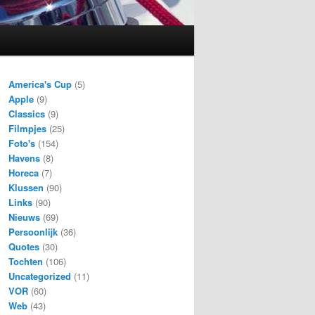
America's Cup
(5)
Apple
(9)
Classics
(9)
Filmpjes
(25)
Foto's
(154)
Havens
(8)
Horeca
(7)
Klussen
(90)
Links
(90)
Nieuws
(69)
Persoonlijk
(36)
Quotes
(30)
Tochten
(106)
Uncategorized
(11)
VOR
(60)
Web
(43)