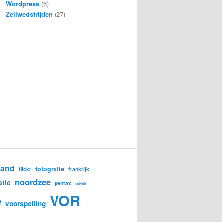
Wordpress
(6)
Zeilwedstrijden
(27)
land
fotografie
flickr
frankrijk
noordzee
atie
pentax
rolfok
e
VOR
voorspelling