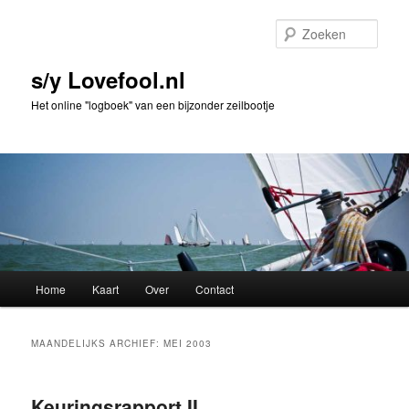
Spring
Spring
naar
naar
Zoek
de
de
primaire
secundaire
s/y Lovefool.nl
inhoud
inhoud
Het online "logboek" van een bijzonder zeilbootje
Hoofdmenu
Home
Kaart
Over
Contact
MAANDELIJKS ARCHIEF:
MEI 2003
Keuringsrapport II