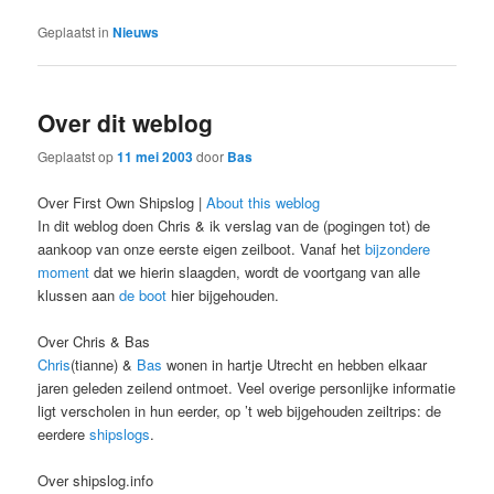
Geplaatst in
Nieuws
Over dit weblog
Geplaatst op
11 mei 2003
door
Bas
Over First Own Shipslog |
About this weblog
In dit weblog doen Chris & ik verslag van de (pogingen tot) de
aankoop van onze eerste eigen zeilboot. Vanaf het
bijzondere
moment
dat we hierin slaagden, wordt de voortgang van alle
klussen aan
de boot
hier bijgehouden.
Over Chris & Bas
Chris
(tianne) &
Bas
wonen in hartje Utrecht en hebben elkaar
jaren geleden zeilend ontmoet. Veel overige personlijke informatie
ligt verscholen in hun eerder, op ’t web bijgehouden zeiltrips: de
eerdere
shipslogs
.
Over shipslog.info