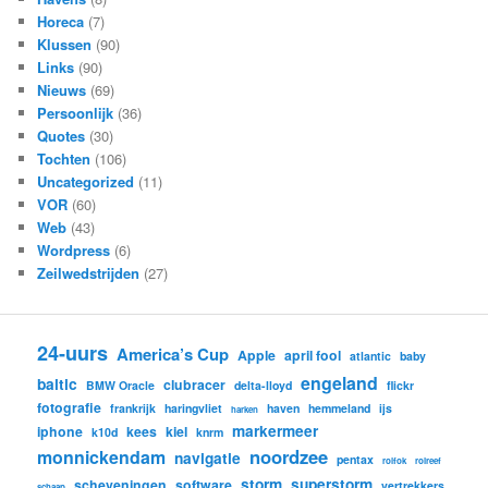
Horeca
(7)
Klussen
(90)
Links
(90)
Nieuws
(69)
Persoonlijk
(36)
Quotes
(30)
Tochten
(106)
Uncategorized
(11)
VOR
(60)
Web
(43)
Wordpress
(6)
Zeilwedstrijden
(27)
24-uurs
America’s Cup
Apple
april fool
atlantic
baby
engeland
baltic
clubracer
BMW Oracle
delta-lloyd
flickr
fotografie
frankrijk
haringvliet
haven
hemmeland
ijs
harken
markermeer
iphone
kees
kiel
k10d
knrm
noordzee
monnickendam
navigatie
pentax
rolfok
rolreef
storm
superstorm
scheveningen
software
vertrekkers
schaap