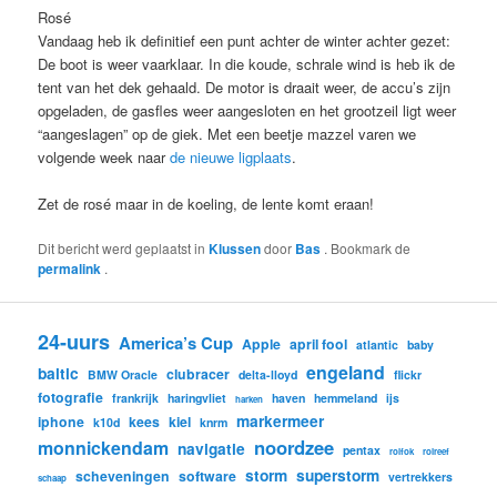
Rosé
Vandaag heb ik definitief een punt achter de winter achter gezet:
De boot is weer vaarklaar. In die koude, schrale wind is heb ik de
tent van het dek gehaald. De motor is draait weer, de accu’s zijn
opgeladen, de gasfles weer aangesloten en het grootzeil ligt weer
“aangeslagen” op de giek. Met een beetje mazzel varen we
volgende week naar
de nieuwe ligplaats
.
Zet de rosé maar in de koeling, de lente komt eraan!
Dit bericht werd geplaatst in
Klussen
door
Bas
. Bookmark de
permalink
.
24-uurs
America’s Cup
Apple
april fool
atlantic
baby
engeland
baltic
clubracer
BMW Oracle
delta-lloyd
flickr
fotografie
frankrijk
haringvliet
haven
hemmeland
ijs
harken
markermeer
iphone
kees
kiel
k10d
knrm
noordzee
monnickendam
navigatie
pentax
rolfok
rolreef
storm
superstorm
scheveningen
software
vertrekkers
schaap