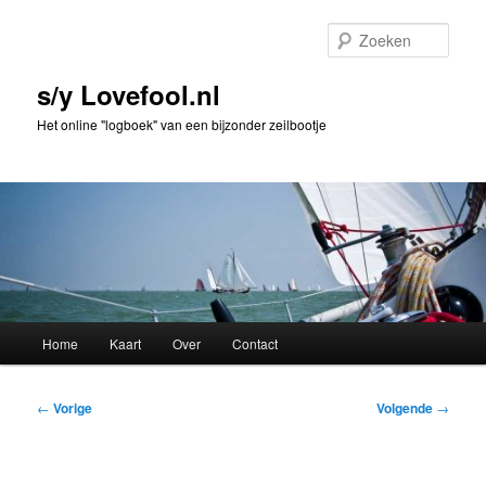
Spring
naar
Zoek
de
primaire
s/y Lovefool.nl
inhoud
Het online "logboek" van een bijzonder zeilbootje
Hoofdmenu
Home
Kaart
Over
Contact
Bericht
←
Vorige
Volgende
→
navigatie