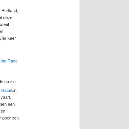
 Portland,
et deze
sueel
en
Vier keer
de op z’n
En
vaart,
nnen een
ven
hipper een