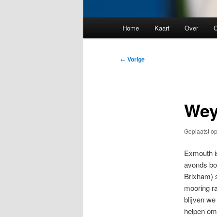
Hoofdmenu
Home
Kaart
Over
C
Bericht
←
Vorige
navigatie
Wey
Geplaatst o
Exmouth is
avonds bov
Brixham) s
mooring r
blijven we
helpen om 