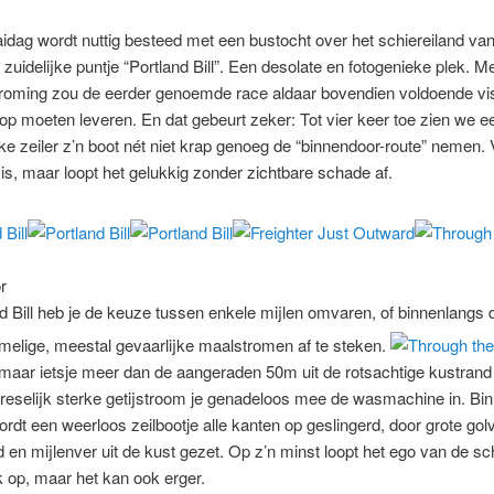
dag wordt nuttig besteed met een bustocht over het schiereiland van
t zuidelijke puntje “Portland Bill”. Een desolate en fotogenieke plek. M
troming zou de eerder genoemde race aldaar bovendien voldoende vi
op moeten leveren. En dat gebeurt zeker: Tot vier keer toe zien we e
ijke zeiler z’n boot nét niet krap genoeg de “binnendoor-route” nemen. 
is, maar loopt het gelukkig zonder zichtbare schade af.
r
nd Bill heb je de keuze tussen enkele mijlen omvaren, of binnenlangs 
elige, meestal gevaarlijke maalstromen af te steken.
 maar ietsje meer dan de aangeraden 50m uit de rotsachtige kustrand 
vreselijk sterke getijstroom je genadeloos mee de wasmachine in. Bi
ordt een weerloos zeilbootje alle kanten op geslingerd, door grote gol
 en mijlenver uit de kust gezet. Op z’n minst loopt het ego van de sc
k op, maar het kan ook erger.