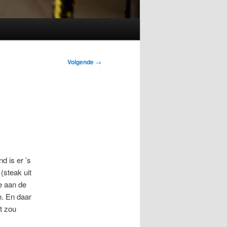
Volgende
→
d is er ’s
(steak uit
e aan de
. En daar
t zou