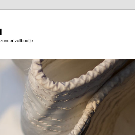
l
jzonder zeilbootje