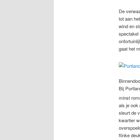
De verwaai
tot aan he
wind en s
spectakel 
onfortuinl
gaat het m
Binnendoo
Bij Portla
minst romm
als je ook
sleurt de 
kwartier w
overspoeld
flinke deu