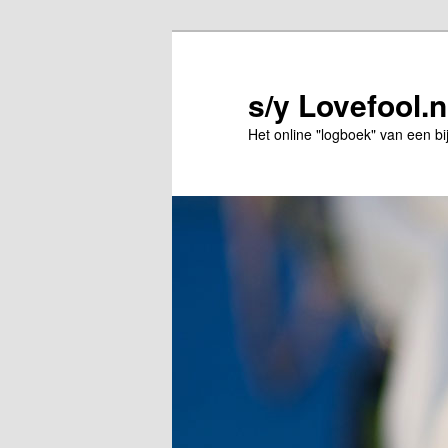
Spring
naar
de
s/y Lovefool.n
primaire
Het online "logboek" van een bi
inhoud