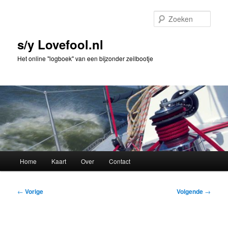
Spring
naar
Zoek
de
primaire
s/y Lovefool.nl
inhoud
Het online "logboek" van een bijzonder zeilbootje
Hoofdmenu
Home
Kaart
Over
Contact
Bericht
←
Vorige
Volgende
→
navigatie