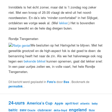
Inmiddels is het écht zomer, maar dat is ’t zondag nog zeker
niet. Met een knoop of 25-35 vlaagt de wind uit het noord-
noordwesten. En da’s iets “minder comfortabel” in het Slijkgat,
ontdekten we vorige week al. (Wel
lekker
.) Het is bovendien
zwaar bewolkt en de hele dag dreigen buien.
Rondje Tiengemeten
We besluiten op het Haringvliet te blijven. Met het
gereefde grootzeil en de high-aspect fok is dat goed te doen: de
bemanning heeft het naar de zin. Als we het halverwege ook nog
tegen een
bekende bikkel
kunnen opnemen, gaat dat lekker snel:
In een paar uurtjes zeilen we, in volle vaart, het hele Rondje
Tiengemeten.
Dit bericht werd geplaatst in
Foto's
door
Bas
. Bookmark de
permalink
.
24-uurs
America’s Cup
Apple
april fool
atlantic
baby
engeland
baltic
clubracer
BMW Oracle
delta-lloyd
flickr