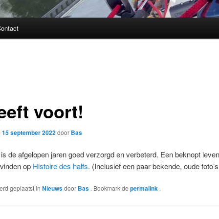
ontact
eeft voort!
p
15 september 2022
door
Bas
 is de afgelopen jaren goed verzorgd en verbeterd. Een beknopt leve
e vinden op
Histoire des halfs
. (Inclusief een paar bekende, oude foto’s
werd geplaatst in
Nieuws
door
Bas
. Bookmark de
permalink
.