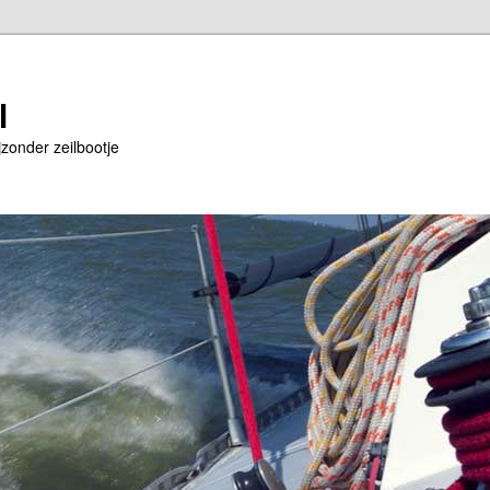
l
jzonder zeilbootje