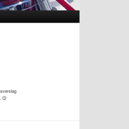
nsverslag
. 😉