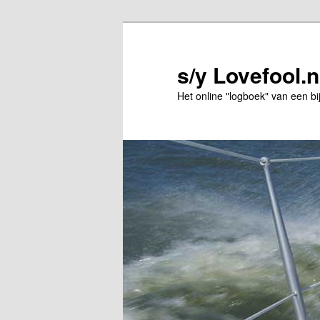
Spring
naar
de
s/y Lovefool.n
primaire
Het online "logboek" van een bi
inhoud