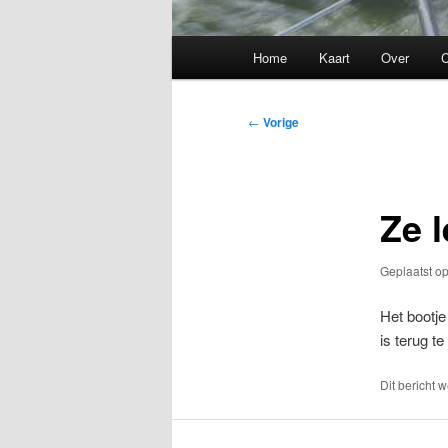
Hoofdmenu
Home
Kaart
Over
C
Bericht
←
Vorige
navigatie
Ze l
Geplaatst o
Het bootje
is terug t
Dit bericht 