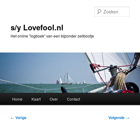
Spring
naar
Zoek
de
primaire
s/y Lovefool.nl
inhoud
Het online "logboek" van een bijzonder zeilbootje
Hoofdmenu
Home
Kaart
Over
Contact
Bericht
←
Vorige
Volgende
→
navigatie