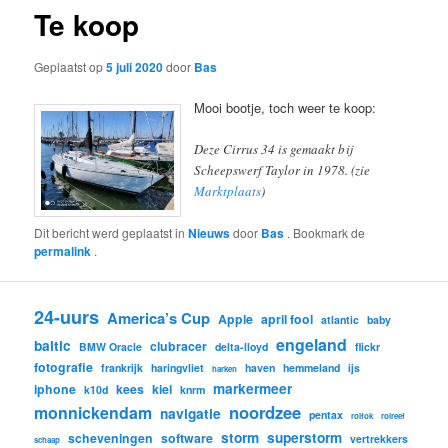
Te koop
Geplaatst op
5 juli 2020
door
Bas
Mooi bootje, toch weer te koop:
Deze Cirrus 34 is gemaakt bij
Scheepswerf Taylor in 1978. (zie
Marktplaats
)
Dit bericht werd geplaatst in
Nieuws
door
Bas
. Bookmark de
permalink
.
24-uurs
America’s Cup
Apple
april fool
atlantic
baby
engeland
baltic
clubracer
BMW Oracle
delta-lloyd
flickr
fotografie
frankrijk
haringvliet
haven
hemmeland
ijs
harken
markermeer
iphone
kees
kiel
k10d
knrm
noordzee
monnickendam
navigatie
pentax
rolfok
rolreef
storm
superstorm
scheveningen
software
vertrekkers
schaap