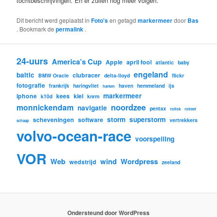
tochtbeschrijvingen. En er zullen nog meer volgen.
Dit bericht werd geplaatst in
Foto's
en getagd
markermeer
door
Bas
. Bookmark de
permalink
.
24-uurs
America’s Cup
Apple
april fool
atlantic
baby
engeland
baltic
clubracer
BMW Oracle
delta-lloyd
flickr
fotografie
frankrijk
haringvliet
haven
hemmeland
ijs
harken
markermeer
iphone
kees
kiel
k10d
knrm
noordzee
monnickendam
navigatie
pentax
rolfok
rolreef
storm
superstorm
scheveningen
software
vertrekkers
schaap
volvo-ocean-race
voorspelling
VOR
Web
wind
Wordpress
wedstrijd
zeeland
Ondersteund door WordPress