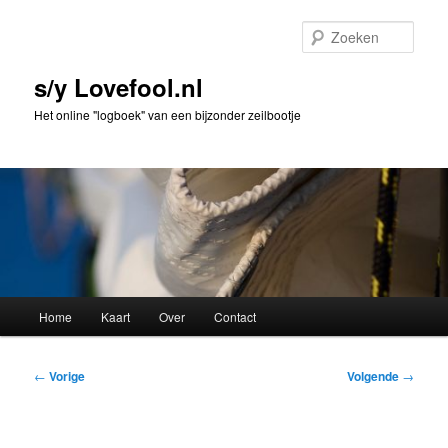
Spring
naar
Zoek
de
primaire
s/y Lovefool.nl
inhoud
Het online "logboek" van een bijzonder zeilbootje
Hoofdmenu
Home
Kaart
Over
Contact
Bericht
←
Vorige
Volgende
→
navigatie