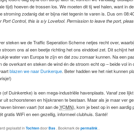
ale tijd) hoeven de trossen los. We moeten dit tij wel halen, want in de
de stroming zodanig dat er bijna niet tegenin te varen is. Dus om 08:40
 Port Control, this is s/y Lovefool. Permission to leave the port, plea
er steken we de Traffic Seperation Scheme netjes recht over, waarbi
e stroom ons al een beetje richting het ons einddoel zet. Dit schijnt he
ukje water van Europa te zijn en dat zou zomaar kunnen. Na een paa
n de overkant en steken de wind én de stroom echt op – beide vol in 
vaart
blazen we naar Dunkerque
. Beter hadden we het niet kunnen pl
risje!)
 (of Duinker
c
ke) is een mega-industriële havenplaats. Vanaf zee lijk
r uit schoorstenen en hijskranen te bestaan. Maar als je maar ver g
 haven binnen vaart (tot aan de
YCMN
), kom je best op in een aardig 
ét gratis WiFi en een gezellig, informeel clubhuis. Santé!
werd geplaatst in
Tochten
door
Bas
. Bookmark de
permalink
.