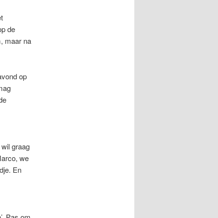
t
op de
m, maar na
 avond op
 mag
 de
j wil graag
Marco, we
dje. En
n’. Pas om