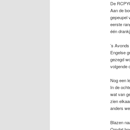
De RCPY
Aan de bo
gepeupel v
eerste ran
één drankj
’s Avonds 
Engelse gr
gezegd wor
volgende 
Nog een le
In de och
wat van g
zien elkaa
anders we
Blazen na
Omdat hoog