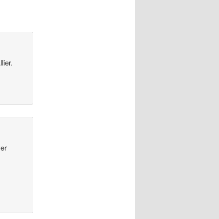
ier.
ver