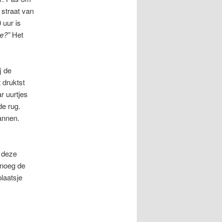
 straat van
 uur is
se?”
Het
j de
t druktst
r uurtjes
de rug.
annen.
t deze
enoeg de
plaatsje