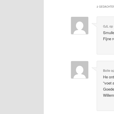
2 GEDACHTEN
GJL
op
Smulle
Fijne r
Bolle
o
He ont
“voet 
Goede 
Wille