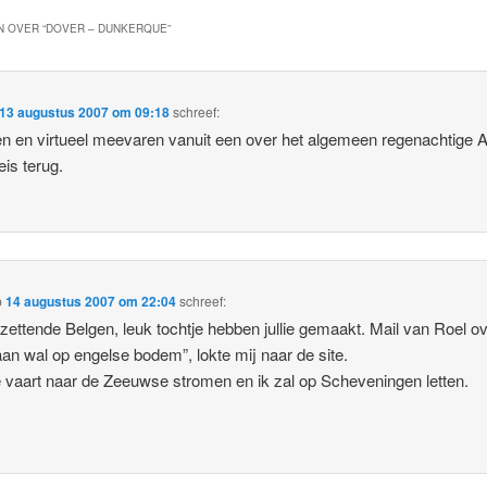
 OVER “
DOVER – DUNKERQUE
”
13 augustus 2007 om 09:18
schreef:
n en virtueel meevaren vanuit een over het algemeen regenachtige All
eis terug.
p
14 augustus 2007 om 22:04
schreef:
zettende Belgen, leuk tochtje hebben jullie gemaakt. Mail van Roel o
aan wal op engelse bodem”, lokte mij naar de site.
vaart naar de Zeeuwse stromen en ik zal op Scheveningen letten.
m