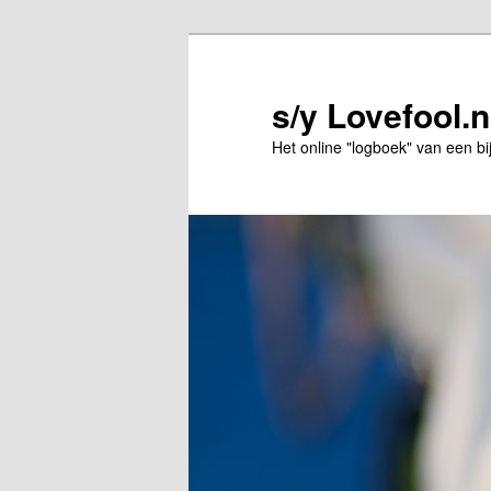
Spring
naar
de
s/y Lovefool.n
primaire
Het online "logboek" van een bi
inhoud