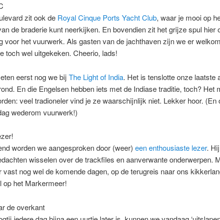
C
ulevard zit ook de
Royal Cinque Ports Yacht Club
, waar je mooi op he
an de braderie kunt neerkijken. En bovendien zit het grijze spul hier 
g voor het vuurwerk. Als gasten van de jachthaven zijn we er welko
e toch wel uitgekeken. Cheerio, lads!
eten eerst nog we bij
The Light of India
. Het is tenslotte onze laatste
ond. En die Engelsen hebben iets met de Indiase traditie, toch? Het
den: veel tradioneler vind je ze waarschijnlijk niet. Lekker hoor. (En
dag wederom vuurwerk!)
zer!
tend worden we aangesproken door (weer)
een enthousiaste lezer
. Hi
edachten wisselen over de trackfiles en aanverwante onderwerpen. 
r vast nog wel de komende dagen, op de terugreis naar ons kikkerlan
l op het Markermeer!
ar de overkant
tij iedere dag bijna een uurtje later is, kunnen we vandaag ‘uitslape