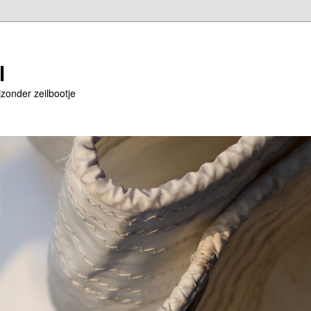
l
jzonder zeilbootje