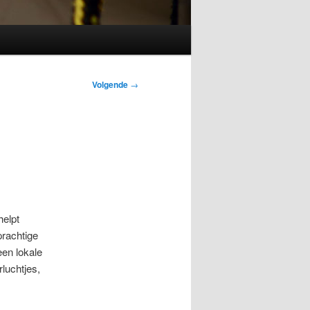
Volgende
→
helpt
prachtige
een lokale
luchtjes,