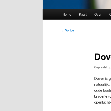
Hoofdmenu
Home
Kaart
Over
C
Bericht
←
Vorige
navigatie
Dov
Geplaatst o
Dover is g
natuurlijk
oude boule
braderie (
openlucht