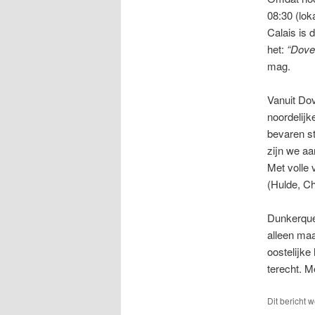
08:30 (lok
Calais is 
het:
“Dover
mag.
Vanuit Dov
noordelijk
bevaren st
zijn we aa
Met volle 
(Hulde, Ch
Dunkerque
alleen maa
oostelijke
terecht. M
Dit bericht 