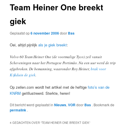
Team Heiner One breekt
giek
Geplaatst op
6 november 2006
door
Bas
Oei, altijd pijnlijk
als je giek breekt
:
Volvo 60 Team Heiner One (de voormalige Tyco) zeil vanuit
Scheveningen naar het Portugese Portimão. Na een uur werd de trip
afgebroken. De bemanning, waaronder Roy Heiner,
brak voor
Kijkduin de giek
.
Op zeilen.com wordt het artikel met de heftige
foto’s van de
KNRM
geïillustreerd. Sterkte, heren!
Dit bericht werd geplaatst in
Nieuws
,
VOR
door
Bas
. Bookmark de
permalink
.
4 GEDACHTEN OVER “
TEAM HEINER ONE BREEKT GIEK
”