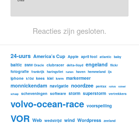
Reacties zijn gesloten.
24-uurs
America’s Cup
Apple
april fool
atlantic
baby
engeland
baltic
clubracer
BMW Oracle
delta-lloyd
flickr
fotografie
frankrijk
haringvliet
haven
hemmeland
ijs
harken
markermeer
iphone
kees
kiel
k10d
knrm
noordzee
monnickendam
navigatie
pentax
rolfok
rolreef
storm
superstorm
scheveningen
software
vertrekkers
schaap
volvo-ocean-race
voorspelling
VOR
Web
wind
Wordpress
wedstrijd
zeeland