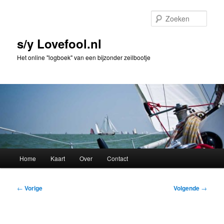
Spring
naar
Zoek
de
primaire
s/y Lovefool.nl
inhoud
Het online "logboek" van een bijzonder zeilbootje
Hoofdmenu
Home
Kaart
Over
Contact
Bericht
←
Vorige
Volgende
→
navigatie