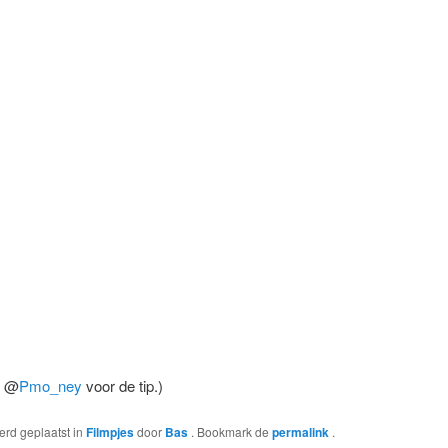
n @
Pmo_ney
voor de tip.)
werd geplaatst in
Filmpjes
door
Bas
. Bookmark de
permalink
.