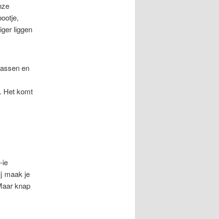
nze
ootje,
iger liggen
rassen en
. Het komt
-ie
ij maak je
Maar knap