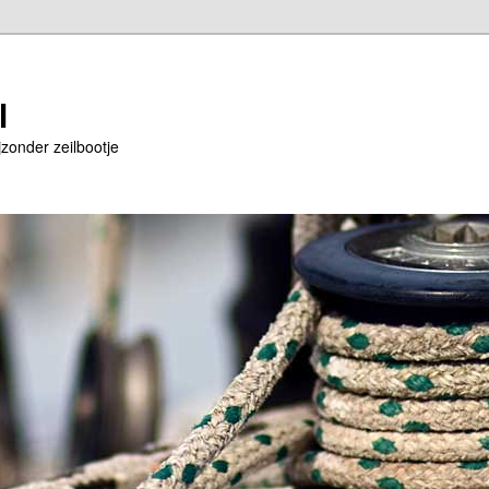
l
jzonder zeilbootje