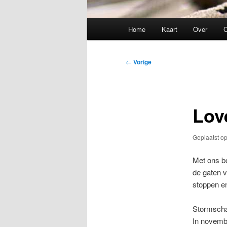
Hoofdmenu
Home
Kaart
Over
C
Bericht
←
Vorige
navigatie
Lov
Geplaatst o
Met ons bo
de gaten 
stoppen en 
Stormsch
In novembe