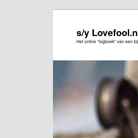
Spring
naar
de
s/y Lovefool.n
primaire
Het online "logboek" van een bi
inhoud