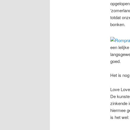
opgelopen
‘zomerland
totdat onz
bonken.
een lelijk
langsgewee
goed.
Het is nog
Love Love
De kunstena
zinkende i
hiermee g
is het wel: