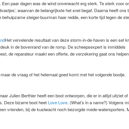
. Een paar dagen was de wind onverwacht erg sterk. Te sterk voor o
vastjes’, waarvan de belangrijkste het snel begaf. Daarna heeft ons b
e behulpzame steiger-buurman haar redde, een korte tijd tegen de ste
Het vervelende resultaat van deze storm-in-de-haven is een set k
e deuk in de bovenrand van de romp. De scheepsexpert is inmiddels
st, de reparateur maakt een offerte, de verzekering gaat ons helpen
 maar de vraag of het helemaal goed komt met het volgende bootje.
ar Julien Berthier heeft een boot ontworpen, die er in altijd uitziet of 
s. Deze bizarre boot heet
Love Love
. (What’s in a name?) Volgens m
een vrienden, bij de kustwacht noch bezorgde mede-watersporters. 