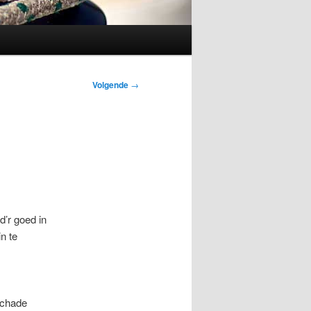
Volgende
→
d’r goed in
n te
schade