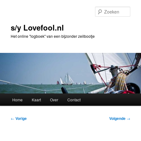
Spring
naar
Zoek
de
primaire
s/y Lovefool.nl
inhoud
Het online "logboek" van een bijzonder zeilbootje
Hoofdmenu
Home
Kaart
Over
Contact
Bericht
←
Vorige
Volgende
→
navigatie