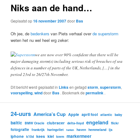
Niks aan de hand…
Geplaatst op
16 november 2007
door
Bas
Oh jee, de
bedenkers
van Piets verhaal over
de superstorm
weten het nu wel heel erg zeker:
we are now over 90% confident that there will be
major damaging storm(s) including serious risk of breaches of sea
defences in a number of parts of the UK, Netherlands, […] in the
period 23rd to 26/27th November.
Dit bericht werd geplaatst in
Links
en getagd
storm
,
superstorm
,
voorspelling
,
wind
door
Bas
. Bookmark de
permalink
.
24-uurs
America’s Cup
Apple
april fool
atlantic
baby
engeland
baltic
clubracer
BMW Oracle
delta-lloyd
flickr
fotografie
frankrijk
haringvliet
haven
hemmeland
ijs
harken
markermeer
iphone
kees
kiel
k10d
knrm